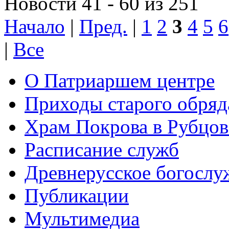
Новости 41 - 60 из 251
Начало
|
Пред.
|
1
2
3
4
5
6
|
Все
О Патриаршем центре
Приходы старого обря
Храм Покрова в Рубцов
Расписание служб
Древнерусское богослу
Публикации
Мультимедиа