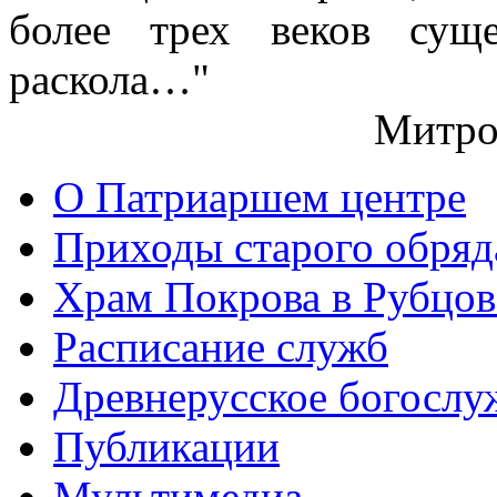
более трех веков сущ
раскола…"
Митро
О Патриаршем центре
Приходы старого обря
Храм Покрова в Рубцов
Расписание служб
Древнерусское богослу
Публикации
Мультимедиа