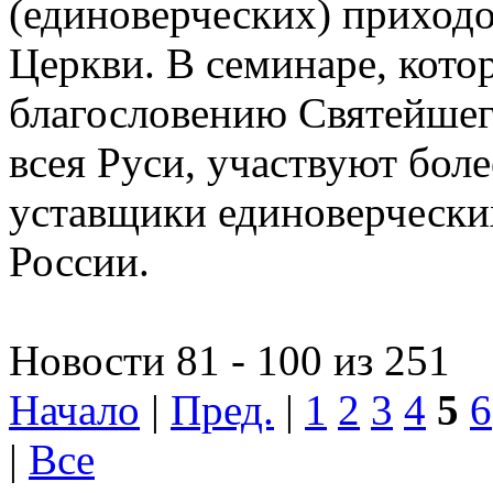
(единоверческих) приход
Церкви. В семинаре, кото
благословению Святейшег
всея Руси, участвуют боле
уставщики единоверчески
России.
Новости 81 - 100 из 251
Начало
|
Пред.
|
1
2
3
4
5
6
|
Все