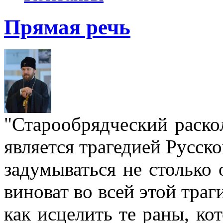
Прямая речь
"Старообрядческий раскол
является трагедией Русс
задумываться не столько 
виноват во всей этой траг
как исцелить те раны, ко