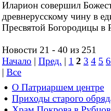
Иларион совершил Божес
древнерусскому чину в е
Пресвятой Богородицы в 
Новости 21 - 40 из 251
Начало
|
Пред.
|
1
2
3
4
5
6
|
Все
О Патриаршем центре
Приходы старого обря
Храм Покрова в Рубцов