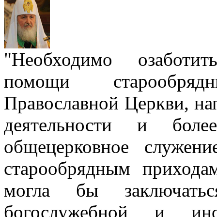
"Необходимо озаботит
помощи старообря
Православной Церкви, на
деятельности и боле
общецерковное служен
старообрядным прихода
могла бы заключать
богослужебной и ино