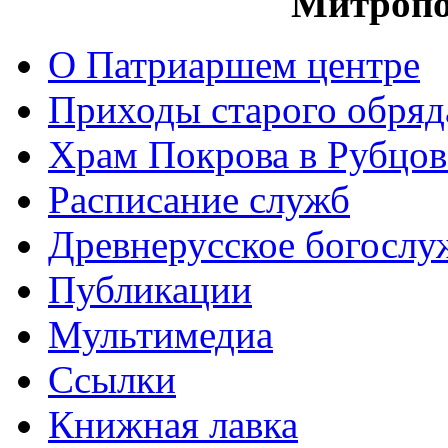
Митропо
О Патриаршем центре
Приходы старого обря
Храм Покрова в Рубцов
Расписание служб
Древнерусское богослу
Публикации
Мультимедиа
Ссылки
Книжная лавка