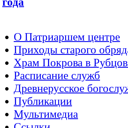
года
О Патриаршем центре
Приходы старого обря
Храм Покрова в Рубцов
Расписание служб
Древнерусское богослу
Публикации
Мультимедиа
Ссылки