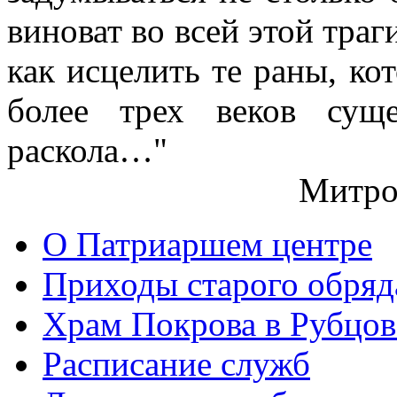
виноват во всей этой траг
как исцелить те раны, ко
более трех веков сущ
раскола…"
Митро
О Патриаршем центре
Приходы старого обря
Храм Покрова в Рубцов
Расписание служб