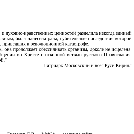
и духовно-нравственных ценностей разделила некогда единый
овным, была нанесена рана, губительные последствия которой
в, приведших к революционной катастрофе.
, она продолжает обессиливать организм, доколе не исцелена.
щении во Христе с исконной ветвью русского Православия.
ой."
Патриарх Московский и всея Руси Кирилл