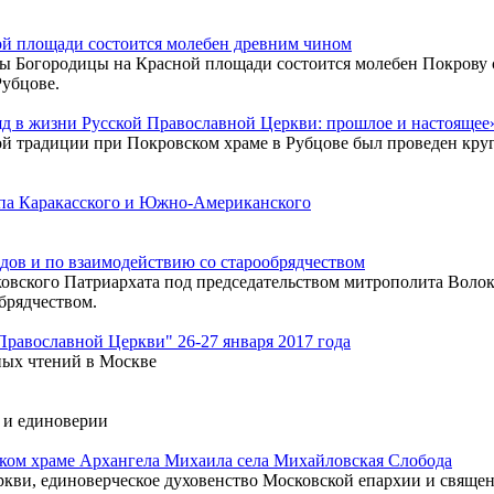
ой площади состоится молебен древним чином
коны Богородицы на Красной площади состоится молебен Покров
Рубцове.
д в жизни Русской Православной Церкви: прошлое и настоящее
ой традиции при Покровском храме в Рубцове был проведен кру
па Каракасского и Южно-Американского
дов и по взаимодействию со старообрядчеством
ковского Патриархата под председательством митрополита Воло
брядчеством.
равославной Церкви" 26-27 января 2017 года
ых чтений в Москве
е и единоверии
ком храме Архангела Михаила села Михайловская Слобода
ви, единоверческое духовенство Московской епархии и священ