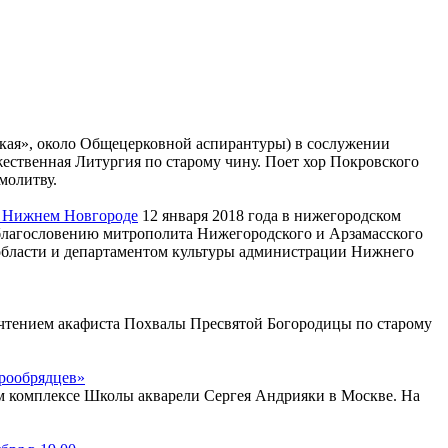
ецкая», около Общецерковной аспирантуры) в сослужении
твенная Литургия по старому чину. Поет хор Покровского
молитву.
в Нижнем Новгороде
12 января 2018 года в нижегородском
о благословению митрополита Нижегородского и Арзамасского
области и департаментом культуры администрации Нижнего
с чтением акафиста Похвалы Пресвятой Богородицы по старому
арообрядцев»
ом комплексе Школы акварели Сергея Андрияки в Москве. На