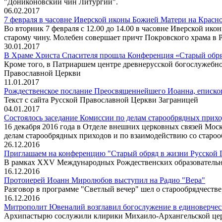
"Дониконовский чин Литургии".
06.02.2017
7 февраля в часовне Иверской иконы Божией Матери на Красн
Во вторник 7 февраля с 12.00 до 14.00 в часовне Иверской и
старому чину. Молебен совершает причт Покровского храма в 
30.01.2017
В Храме Христа Спасителя прошла Конференция «Старый обря
Кроме того, в Патриаршем центре древнерусской богослужебн
Православной Церкви
11.01.2017
Рождественское послание Преосвященнейшего Иоанна, еписко
Текст с сайта Русской Православной Церкви Заграницей
04.01.2017
Состоялось заседание Комиссии по делам старообрядных прихо
16 декабря 2016 года в Отделе внешних церковных связей Мос
делам старообрядных приходов и по взаимодействию со староо
26.12.2016
Приглашаем на конференцию "Старый обряд в жизни Русской П
В рамках XXV Международных Рождественских образовательн
16.12.2016
Протоиерей Иоанн Миролюбов выступил на Радио "Вера"
Разговор в программе "Светлый вечер" шел о старообрядчеств
16.12.2016
Митрополит Ювеналий возглавил богослужение в единоверчес
Архипастырю сослужили клирики Михаило-Архангельской церк