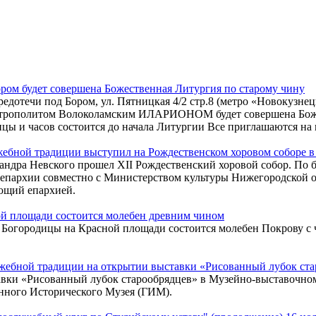
ором будет совершена Божественная Литургия по старому чину
редотечи под Бором, ул. Пятницкая 4/2 стр.8 (метро «Новокузн
итрополитом Волоколамским ИЛАРИОНОМ будет совершена Божес
цы и часов состоится до начала Литургии Все приглашаются на 
жебной традиции выступил на Рождественском хоровом соборе 
ксандра Невского прошел XII Рождественский хоровой собор. П
 епархии совместно с Министерством культуры Нижегородской 
ющий епархией.
ой площади состоится молебен древним чином
оны Богородицы на Красной площади состоится молебен Покрову 
ужебной традиции на открытии выставки «Рисованный лубок ст
ставки «Рисованный лубок старообрядцев» в Музейно-выставочн
енного Исторического Музея (ГИМ).