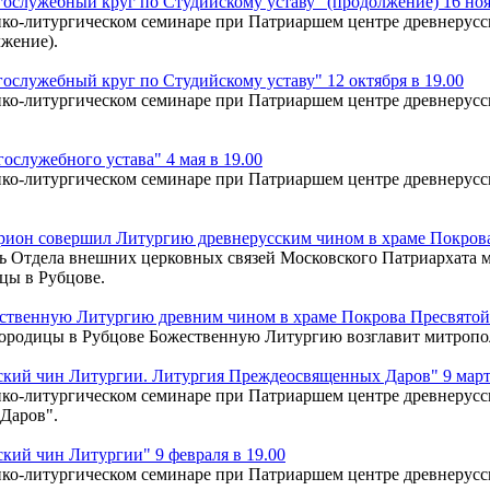
ослужебный круг по Студийскому уставу" (продолжение) 16 ноя
ко-литургическом семинаре при Патриаршем центре древнерусск
жение).
служебный круг по Студийскому уставу" 12 октября в 19.00
ко-литургическом семинаре при Патриаршем центре древнерусск
служебного устава" 4 мая в 19.00
ко-литургическом семинаре при Патриаршем центре древнерусск
ион совершил Литургию древнерусским чином в храме Покрова
тель Отдела внешних церковных связей Московского Патриархат
цы в Рубцове.
ственную Литургию древним чином в храме Покрова Пресвятой
огородицы в Рубцове Божественную Литургию возглавит митроп
кий чин Литургии. Литургия Преждеосвященных Даров" 9 марта
ко-литургическом семинаре при Патриаршем центре древнерусск
Даров".
ий чин Литургии" 9 февраля в 19.00
ко-литургическом семинаре при Патриаршем центре древнерусск