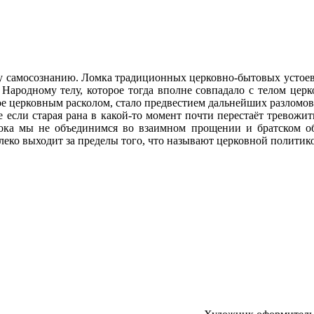
у самосознанию. Ломка традиционных церковно-бытовых устоев 
 Народному телу, которое тогда вполне совпадало с телом церк
ное церковным расколом, стало предвестием дальнейших разломо
 если старая рана в какой-то момент почти перестаёт тревожить
ока мы не объединимся во взаимном прощении и братском об
алеко выходит за пределы того, что называют церковной политик