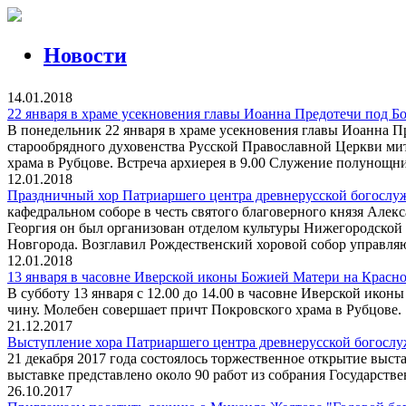
Новости
14.01.2018
22 января в храме усекновения главы Иоанна Предотечи под Б
В понедельник 22 января в храме усекновения главы Иоанна П
старообрядного духовенства Русской Православной Церкви м
храма в Рубцове. Встреча архиерея в 9.00 Служение полунощни
12.01.2018
Праздничный хор Патриаршего центра древнерусской богослу
кафедральном соборе в честь святого благоверного князя Але
Георгия он был организован отделом культуры Нижегородской
Новгорода. Возглавил Рождественский хоровой собор управля
12.01.2018
13 января в часовне Иверской иконы Божией Матери на Красн
В субботу 13 января с 12.00 до 14.00 в часовне Иверской ик
чину. Молебен совершает причт Покровского храма в Рубцове.
21.12.2017
Выступление хора Патриаршего центра древнерусской богосл
21 декабря 2017 года состоялось торжественное открытие вы
выставке представлено около 90 работ из собрания Государств
26.10.2017