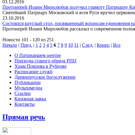
03.12.2016
Протоиерей Иоанн Миролюбов получил грамоту Патриарху К
Святейший Патриарх Московский и всея Руси вручил церковны
23.10.2016
Состоялся круглый стол, посвященный вопросам единоверия на
Протоиерей Иоанн Миролюбов рассказал о современном положе
Новости 101 - 120 из 251
Начало
|
Пред.
|
1
2
3
4
5
6
7
8
9
10
11
|
След.
|
Конец
|
Все
О Патриаршем центре
Приходы старого обряда РПЦ
Храм Покрова в Рубцове
Расписание служб
Древнерусское богослужение
Публикации
Мультимедиа
Ссылки
Книжная лавка
Контакты
Прямая речь