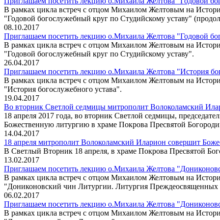
Приглашаем посетить лекцию о.Михаила Желтова "Годовой бог
В рамках цикла встреч с отцом Михаилом Желтовым на Истори
"Годовой богослужебный круг по Студийскому уставу" (продол
08.10.2017
Приглашаем посетить лекцию о.Михаила Желтова "Годовой бого
В рамках цикла встреч с отцом Михаилом Желтовым на Истори
"Годовой богослужебный круг по Студийскому уставу".
26.04.2017
Приглашаем посетить лекцию о.Михаила Желтова "История бого
В рамках цикла встреч с отцом Михаилом Желтовым на Истори
"История богослужебного устава".
19.04.2017
Во вторник Светлой седмицы митрополит Волоколамский Илар
18 апреля 2017 года, во вторник Светлой седмицы, председа
Божественную литургию в храме Покрова Пресвятой Богороди
14.04.2017
18 апреля митрополит Волоколамский Иларион совершит Боже
В Светлый Вторник 18 апреля, в храме Покрова Пресвятой Б
13.02.2017
Приглашаем посетить лекцию о.Михаила Желтова "Дониконовс
В рамках цикла встреч с отцом Михаилом Желтовым на Истори
"Дониконовский чин Литургии. Литургия Преждеосвященных 
06.02.2017
Приглашаем посетить лекцию о.Михаила Желтова "Дониконовск
В рамках цикла встреч с отцом Михаилом Желтовым на Истори