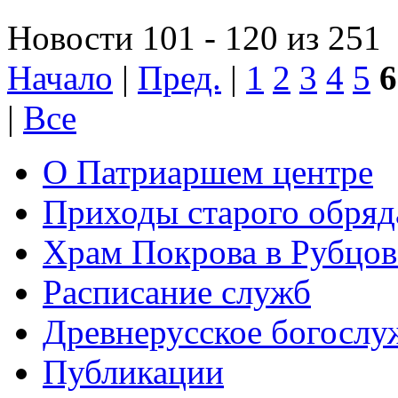
Новости 101 - 120 из 251
Начало
|
Пред.
|
1
2
3
4
5
6
|
Все
О Патриаршем центре
Приходы старого обря
Храм Покрова в Рубцов
Расписание служб
Древнерусское богослу
Публикации