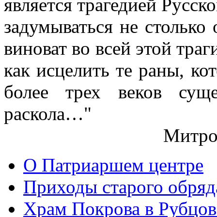
является трагедией Русс
задумываться не столько 
виноват во всей этой траг
как исцелить те раны, ко
более трех веков сущ
раскола…"
Митро
О Патриаршем центре
Приходы старого обря
Храм Покрова в Рубцов