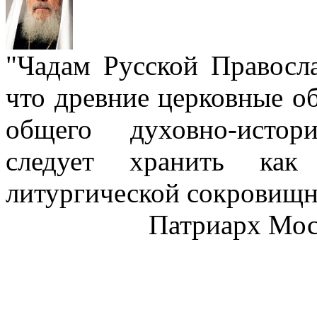
"Чадам Русской Правосл
что древние церковные о
общего духовно-истор
следует хранить как
литургической сокровищн
Патриарх Моск