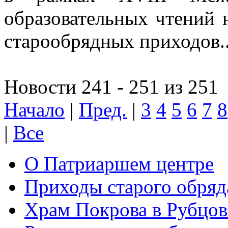
образовательных чтений 
старообрядных приходов..
Новости 241 - 251 из 251
Начало
|
Пред.
|
3
4
5
6
7
8
|
Все
О Патриаршем центре
Приходы старого обря
Храм Покрова в Рубцов