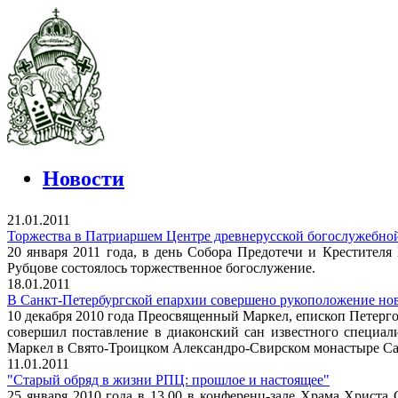
Новости
21.01.2011
Торжества в Патриаршем Центре древнерусской богослужебно
20 января 2011 года, в день Собора Предотечи и Крестител
Рубцове состоялось торжественное богослужение.
18.01.2011
В Санкт-Петербургской епархии совершено рукоположение нов
10 декабря 2010 года Преосвященный Маркел, епископ Петерг
совершил поставление в диаконский сан известного специал
Маркел в Свято-Троицком Александро-Свирском монастыре Сан
11.01.2011
"Старый обряд в жизни РПЦ: прошлое и настоящее"
25 января 2010 года в 13.00 в конференц-зале Храма Христа