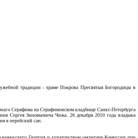
служебной традиции - храме Покрова Пресвятыя Богородицы в
обнаго Серафима на Серафимовском кладбище Санкт-Петербурга
ния Сергея Зиновьевича Чижа. 26 декабря 2010 года владыка
я в иерейский сан.
Арзамасского Георгия и кураторством секретаря Комиссии при