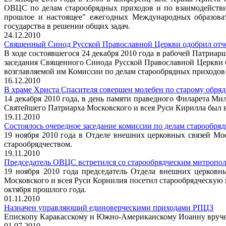
ОВЦС по делам старообрядных приходов и по взаимодействи
прошлое и настоящее" ежегодных Международных образоват
государства в решении общих задач.
24.12.2010
Священный Синод Русской Православной Церкви одобрил отчет
В ходе состоявшегося 24 декабря 2010 года в рабочей Патриа
заседания Священного Синода Русской Православной Церкви б
возглавляемой им Комиссии по делам старообрядных приходов 
16.12.2010
В храме Христа Спасителя совершен молебен по старому обряд
14 декабря 2010 года, в день памяти праведного Филарета Ми
Святейшего Патриарха Московского и всея Руси Кирилла был 
19.11.2010
Состоялось очередное заседание комиссии по делам старообря
19 ноября 2010 года в Отделе внешних церковных связей Мо
старообрядчеством.
19.11.2010
Председатель ОВЦС встретился со старообрядческим митропо
19 ноября 2010 года председатель Отдела внешних церковн
Московского и всея Руси Корнилия посетил старообрядческую
октября прошлого года.
01.11.2010
Назначен управляющий единоверческими приходами РПЦЗ
Епископу Каракасскому и Южно-Американскому Иоанну вручен
01.07.2010