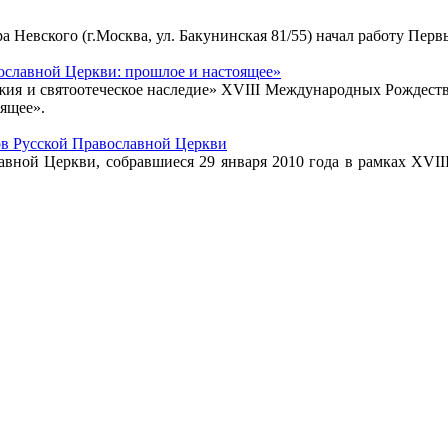
ра Невского (г.Москва, ул. Бакунинская 81/55) начал работу П
ославной Церкви: прошлое и настоящее»
Божия и святоотеческое наследие» XVIII Международных Рождес
ящее».
ов Русской Православной Церкви
лавной Церкви, собравшиеся 29 января 2010 года в рамках XVI