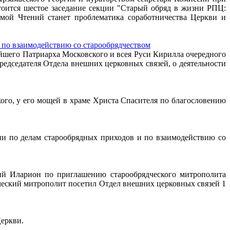
оится шестое заседание секции "Старый обряд в жизни РПЦ:
мой Чтений станет проблематика соработничества Церкви и
 по взаимодействию со старообрядчеством
ейшего Патриарха Московского и всея Руси Кирилла очередного
едседателя Отдела внешних церковных связей, о деятельности
кого, у его мощей в храме Христа Спасителя по благословению
ии по делам старообрядных приходов и по взаимодействию со
ий Иларион по приглашению старообрядческого митрополита
ческий митрополит посетил Отдел внешних церковных связей 1
еркви.