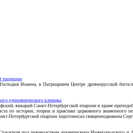
й традиции
я Господня Иоанна, в Патриаршем Центре древнерусской бого
ого единоверческого клирика
офский, викарий Санкт-Петербургской епархии в храме препод
иста по истории, теории и практике церковного знаменного пе
кт-Петербургской епархии хиротонисал священнодиакона Серги
 Спасителя под руководством архиепископа Нижегородского и 