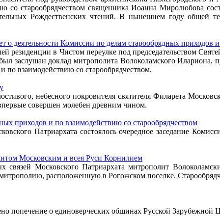
ю со старообрядчеством священника Иоанна Миролюбова сост
ельных Рождественских чтений. В нынешнем году общей те
 о деятельности Комиссии по делам старообрядных приходов и
ршей резиденции в Чистом переулке под председательством Свят
ыл заслушан доклад митрополита Волоколамского Илариона, пр
и по взаимодействию со старообрядчеством.
у
лостивого, небесного покровителя святителя Филарета Московс
впервые совершен молебен древним чином.
дных приходов и по взаимодействию со старообрядчеством
сковского Патриархата состоялось очередное заседание Комисс
литом Московским и всея Руси Корнилием
ых связей Московского Патриархата митрополит Волоколамск
 митрополию, расположенную в Рогожском поселке. Старообряд
о попечение о единоверческих общинах Русской Зарубежной Ц