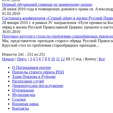
Первый обучающий семинар по знаменному пению
28 июня 2010 года в помещениях домового храма св. Александ
01.02.2010
Состоялась конференция «Старый обряд в жизни Русской Прав
28 января 2010 г. в рамках IV направления «Пути промысла 
обряд в жизни Русской Православной Церкви: прошлое и насто
30.01.2010
Протокол круглого стола по проблемам старообрядных приход
Мы, представители приходов старого обряда Русской Правос
Круглый стол по проблемам старообрядных приходов...
Новости 241 - 251 из 251
Начало
|
Пред.
|
3
4
5
6
7
8
9
10
11
12
13
| След. | Конец
|
Все
О Патриаршем центре
Приходы старого обряда РПЦ
Храм Покрова в Рубцове
Расписание служб
Древнерусское богослужение
Публикации
Мультимедиа
Ссылки
Книжная лавка
Контакты