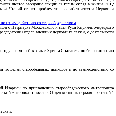
оится шестое заседание секции "Старый обряд в жизни РПЦ:
мой Чтений станет проблематика соработничества Церкви и
 по взаимодействию со старообрядчеством
ейшего Патриарха Московского и всея Руси Кирилла очередного
едседателя Отдела внешних церковных связей, о деятельности
кого, у его мощей в храме Христа Спасителя по благословению
ии по делам старообрядных приходов и по взаимодействию со
ий Иларион по приглашению старообрядческого митрополита
ческий митрополит посетил Отдел внешних церковных связей 1
еркви.