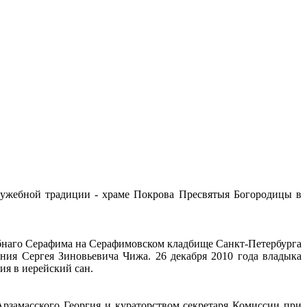
служебной традиции - храме Покрова Пресвятыя Богородицы в
обнаго Серафима на Серафимовском кладбище Санкт-Петербурга
ния Сергея Зиновьевича Чижа. 26 декабря 2010 года владыка
я в иерейский сан.
Арзамасского Георгия и кураторством секретаря Комиссии при