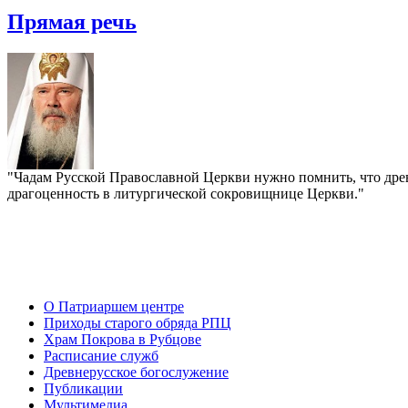
Прямая речь
"Чадам Русской Православной Церкви нужно помнить, что древ
драгоценность в литургической сокровищнице Церкви."
О Патриаршем центре
Приходы старого обряда РПЦ
Храм Покрова в Рубцове
Расписание служб
Древнерусское богослужение
Публикации
Мультимедиа