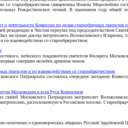
ю со старообрядчеством священника Иоанна Миролюбова сост
ельных Рождественских чтений. В нынешнем году общей те
 о деятельности Комиссии по делам старообрядных приходов и
ршей резиденции в Чистом переулке под председательством Свят
ыл заслушан доклад митрополита Волоколамского Илариона, пр
и по взаимодействию со старообрядчеством.
у
лостивого, небесного покровителя святителя Филарета Московс
впервые совершен молебен древним чином.
дных приходов и по взаимодействию со старообрядчеством
сковского Патриархата состоялось очередное заседание Комисс
литом Московским и всея Руси Корнилием
ых связей Московского Патриархата митрополит Волоколамск
 митрополию, расположенную в Рогожском поселке. Старообряд
о попечение о единоверческих общинах Русской Зарубежной Ц