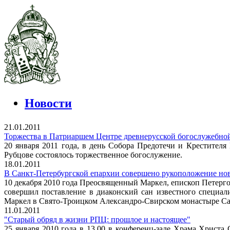
Новости
21.01.2011
Торжества в Патриаршем Центре древнерусской богослужебно
20 января 2011 года, в день Собора Предотечи и Крестител
Рубцове состоялось торжественное богослужение.
18.01.2011
В Санкт-Петербургской епархии совершено рукоположение нов
10 декабря 2010 года Преосвященный Маркел, епископ Петерг
совершил поставление в диаконский сан известного специал
Маркел в Свято-Троицком Александро-Свирском монастыре Сан
11.01.2011
"Старый обряд в жизни РПЦ: прошлое и настоящее"
25 января 2010 года в 13.00 в конференц-зале Храма Христа