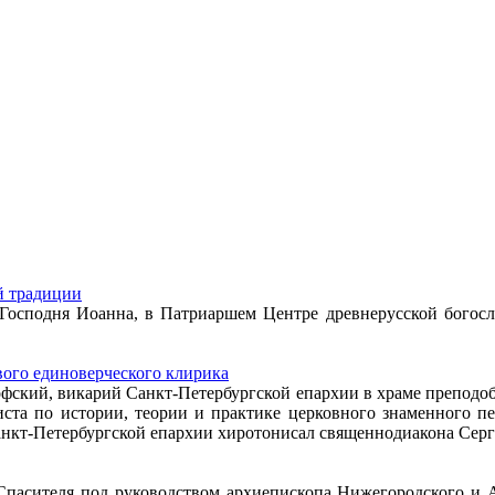
й традиции
я Господня Иоанна, в Патриаршем Центре древнерусской бого
ого единоверческого клирика
офский, викарий Санкт-Петербургской епархии в храме препод
иста по истории, теории и практике церковного знаменного пе
кт-Петербургской епархии хиротонисал священнодиакона Серги
 Спасителя под руководством архиепископа Нижегородского и 