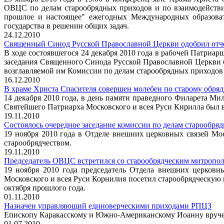
ОВЦС по делам старообрядных приходов и по взаимодействи
прошлое и настоящее" ежегодных Международных образоват
государства в решении общих задач.
24.12.2010
Священный Синод Русской Православной Церкви одобрил отчет
В ходе состоявшегося 24 декабря 2010 года в рабочей Патриа
заседания Священного Синода Русской Православной Церкви б
возглавляемой им Комиссии по делам старообрядных приходов 
16.12.2010
В храме Христа Спасителя совершен молебен по старому обряд
14 декабря 2010 года, в день памяти праведного Филарета Ми
Святейшего Патриарха Московского и всея Руси Кирилла был 
19.11.2010
Состоялось очередное заседание комиссии по делам старообря
19 ноября 2010 года в Отделе внешних церковных связей Мо
старообрядчеством.
19.11.2010
Председатель ОВЦС встретился со старообрядческим митропо
19 ноября 2010 года председатель Отдела внешних церковн
Московского и всея Руси Корнилия посетил старообрядческую
октября прошлого года.
01.11.2010
Назначен управляющий единоверческими приходами РПЦЗ
Епископу Каракасскому и Южно-Американскому Иоанну вручен
01.07.2010