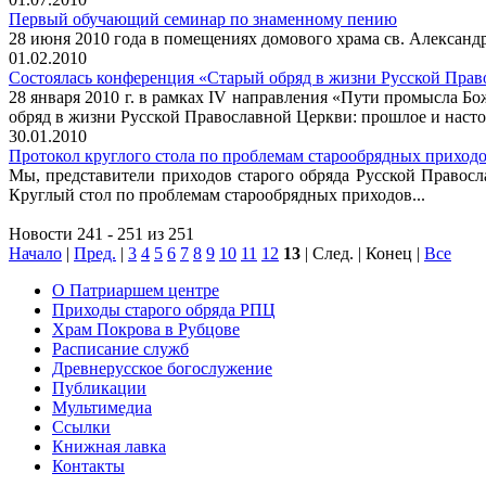
Первый обучающий семинар по знаменному пению
28 июня 2010 года в помещениях домового храма св. Александ
01.02.2010
Состоялась конференция «Старый обряд в жизни Русской Прав
28 января 2010 г. в рамках IV направления «Пути промысла 
обряд в жизни Русской Православной Церкви: прошлое и насто
30.01.2010
Протокол круглого стола по проблемам старообрядных приход
Мы, представители приходов старого обряда Русской Правос
Круглый стол по проблемам старообрядных приходов...
Новости 241 - 251 из 251
Начало
|
Пред.
|
3
4
5
6
7
8
9
10
11
12
13
| След. | Конец
|
Все
О Патриаршем центре
Приходы старого обряда РПЦ
Храм Покрова в Рубцове
Расписание служб
Древнерусское богослужение
Публикации
Мультимедиа
Ссылки
Книжная лавка
Контакты