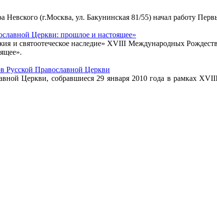
ра Невского (г.Москва, ул. Бакунинская 81/55) начал работу П
ославной Церкви: прошлое и настоящее»
Божия и святоотеческое наследие» XVIII Международных Рождес
ящее».
ов Русской Православной Церкви
лавной Церкви, собравшиеся 29 января 2010 года в рамках XVI