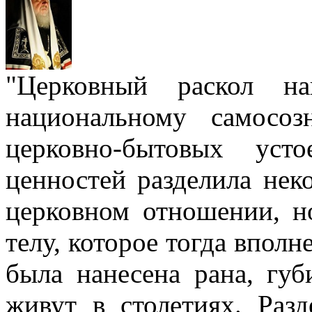
"Церковный раскол н
национальному самосо
церковно-бытовых уст
ценностей разделила нек
церковном отношении, н
телу, которое тогда вполн
была нанесена рана, губ
живут в столетиях. Разд