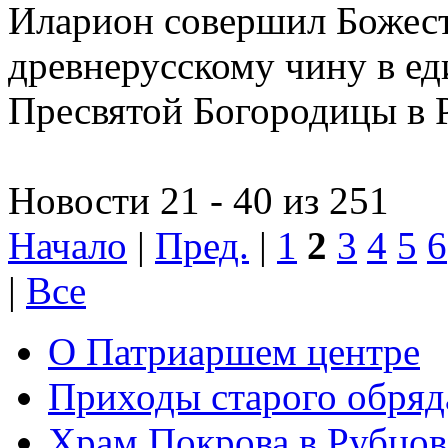
Иларион совершил Божес
древнерусскому чину в е
Пресвятой Богородицы в 
Новости 21 - 40 из 251
Начало
|
Пред.
|
1
2
3
4
5
6
|
Все
О Патриаршем центре
Приходы старого обря
Храм Покрова в Рубцов