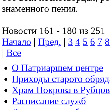
знаменного пения.
Новости 161 - 180 из 251
Начало
|
Пред.
|
3
4
5
6
7
8
|
Все
О Патриаршем центре
Приходы старого обря
Храм Покрова в Рубцов
Расписание служб