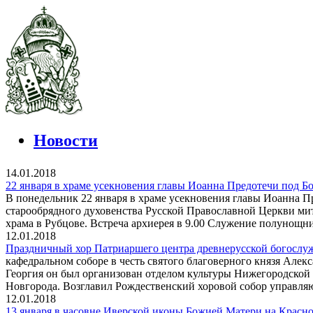
Новости
14.01.2018
22 января в храме усекновения главы Иоанна Предотечи под Б
В понедельник 22 января в храме усекновения главы Иоанна П
старообрядного духовенства Русской Православной Церкви м
храма в Рубцове. Встреча архиерея в 9.00 Служение полунощни
12.01.2018
Праздничный хор Патриаршего центра древнерусской богослу
кафедральном соборе в честь святого благоверного князя Але
Георгия он был организован отделом культуры Нижегородской
Новгорода. Возглавил Рождественский хоровой собор управля
12.01.2018
13 января в часовне Иверской иконы Божией Матери на Красн