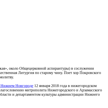
ецкая», около Общецерковной аспирантуры) в сослужении
твенная Литургия по старому чину. Поет хор Покровского
молитву.
в Нижнем Новгороде
12 января 2018 года в нижегородском
о благословению митрополита Нижегородского и Арзамасского
области и департаментом культуры администрации Нижнего