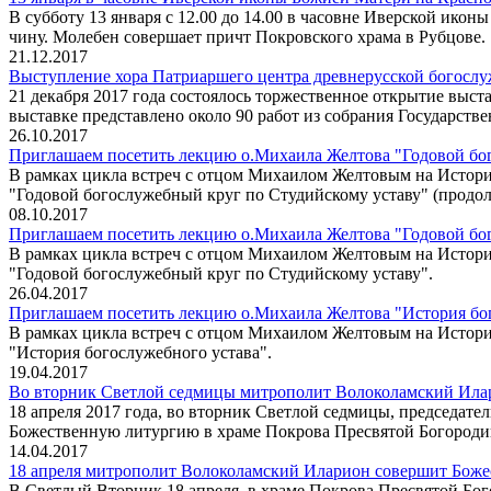
В субботу 13 января с 12.00 до 14.00 в часовне Иверской ик
чину. Молебен совершает причт Покровского храма в Рубцове.
21.12.2017
Выступление хора Патриаршего центра древнерусской богосл
21 декабря 2017 года состоялось торжественное открытие вы
выставке представлено около 90 работ из собрания Государств
26.10.2017
Приглашаем посетить лекцию о.Михаила Желтова "Годовой бог
В рамках цикла встреч с отцом Михаилом Желтовым на Истори
"Годовой богослужебный круг по Студийскому уставу" (продол
08.10.2017
Приглашаем посетить лекцию о.Михаила Желтова "Годовой бого
В рамках цикла встреч с отцом Михаилом Желтовым на Истори
"Годовой богослужебный круг по Студийскому уставу".
26.04.2017
Приглашаем посетить лекцию о.Михаила Желтова "История бого
В рамках цикла встреч с отцом Михаилом Желтовым на Истори
"История богослужебного устава".
19.04.2017
Во вторник Светлой седмицы митрополит Волоколамский Илар
18 апреля 2017 года, во вторник Светлой седмицы, председа
Божественную литургию в храме Покрова Пресвятой Богороди
14.04.2017
18 апреля митрополит Волоколамский Иларион совершит Боже
В Светлый Вторник 18 апреля, в храме Покрова Пресвятой Б