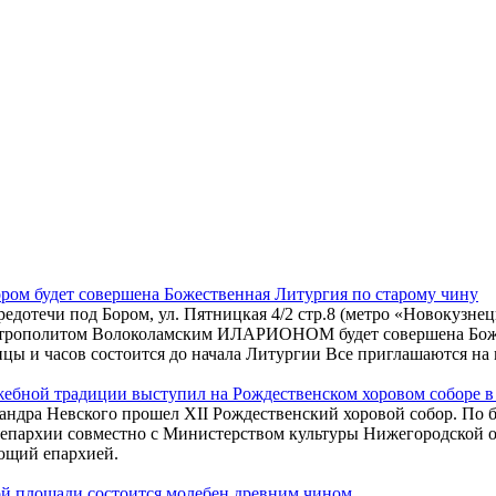
ором будет совершена Божественная Литургия по старому чину
редотечи под Бором, ул. Пятницкая 4/2 стр.8 (метро «Новокузн
итрополитом Волоколамским ИЛАРИОНОМ будет совершена Божес
цы и часов состоится до начала Литургии Все приглашаются на 
жебной традиции выступил на Рождественском хоровом соборе 
ксандра Невского прошел XII Рождественский хоровой собор. П
 епархии совместно с Министерством культуры Нижегородской 
ющий епархией.
ой площади состоится молебен древним чином