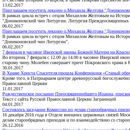
13.02.2017
Приглашаем посетить лекцию о.Михаила Желтова "Дониконовс
В рамках цикла встреч с отцом Михаилом Желтовым на Истори
"Дониконовский чин Литургии. Литургия Преждеосвященных 
06.02.2017
Приглашаем посетить лекцию о.Михаила Желтова "Дониконовск
В рамках цикла встреч с отцом Михаилом Желтовым на Истори
"Дониконовский чин Литургии".
06.02.2017
7 февраля в часовне Иверской иконы Божией Матери на Красн
Во вторник 7 февраля с 12.00 до 14.00 в часовне Иверской и
старому чину. Молебен совершает причт Покровского храма в 
30.01.2017
В Храме Христа Спасителя прошла Конференция «Старый обря
Кроме того, в Патриаршем центре древнерусской богослужебн
Православной Церкви
11.01.2017
Рождественское послание Преосвященнейшего Иоанна, еписко
Текст с сайта Русской Православной Церкви Заграницей
04.01.2017
Состоялось заседание Комиссии по делам старообрядных прихо
16 декабря 2016 года в Отделе внешних церковных связей Мос
делам старообрядных приходов и по взаимодействию со староо
26.12.2016