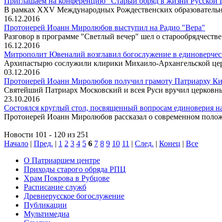
Приглашаем на конференцию "Старый обряд в жизни Русской П
В рамках XXV Международных Рождественских образовательн
16.12.2016
Протоиерей Иоанн Миролюбов выступил на Радио "Вера"
Разговор в программе "Светлый вечер" шел о старообрядчеств
16.12.2016
Митрополит Ювеналий возглавил богослужение в единоверчес
Архипастырю сослужили клирики Михаило-Архангельской церк
03.12.2016
Протоиерей Иоанн Миролюбов получил грамоту Патриарху К
Святейший Патриарх Московский и всея Руси вручил церковны
23.10.2016
Состоялся круглый стол, посвященный вопросам единоверия на
Протоиерей Иоанн Миролюбов рассказал о современном положе
Новости 101 - 120 из 251
Начало
|
Пред.
|
1
2
3
4
5
6
7
8
9
10
11
|
След.
|
Конец
|
Все
О Патриаршем центре
Приходы старого обряда РПЦ
Храм Покрова в Рубцове
Расписание служб
Древнерусское богослужение
Публикации
Мультимедиа