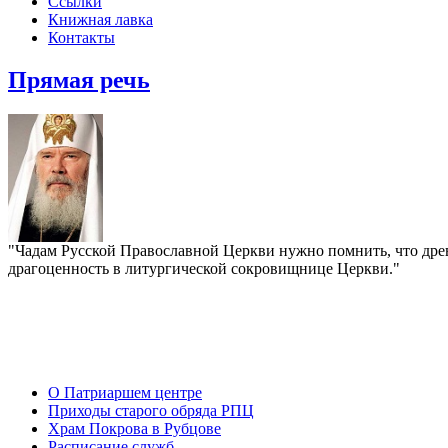
Ссылки
Книжная лавка
Контакты
Прямая речь
"Чадам Русской Православной Церкви нужно помнить, что древ
драгоценность в литургической сокровищнице Церкви."
О Патриаршем центре
Приходы старого обряда РПЦ
Храм Покрова в Рубцове
Расписание служб