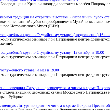
оны Богородицы на Красной площади состоится молебен Покрову 
ужебной традиции на открытии выставки «Рисованный лубок ст
ставки «Рисованный лубок старообрядцев» в Музейно-выставочн
енного Исторического Музея (ГИМ).
ослужебный круг по Студийскому уставу" (продолжение) 16 ноя
ко-литургическом семинаре при Патриаршем центре древнерусск
жение).
служебный круг по Студийскому уставу" 12 октября в 19.00
ко-литургическом семинаре при Патриаршем центре древнерусск
служебного устава" 4 мая в 19.00
ко-литургическом семинаре при Патриаршем центре древнерусск
ион совершил Литургию древнерусским чином в храме Покрова
тель Отдела внешних церковных связей Московского Патриархат
цы в Рубцове.
ственную Литургию древним чином в храме Покрова Пресвятой
огородицы в Рубцове Божественную Литургию возглавит митроп