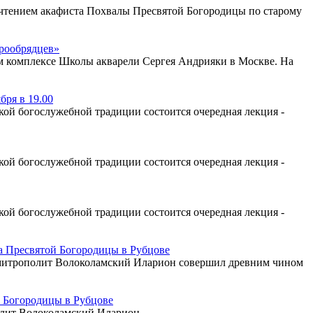
с чтением акафиста Похвалы Пресвятой Богородицы по старому
арообрядцев»
ом комплексе Школы акварели Сергея Андрияки в Москве. На
бря в 19.00
ой богослужебной традиции состоится очередная лекция -
ой богослужебной традиции состоится очередная лекция -
ой богослужебной традиции состоится очередная лекция -
 Пресвятой Богородицы в Рубцове
а митрополит Волоколамский Иларион совершил древним чином
 Богородицы в Рубцове
олит Волоколамский Иларион.