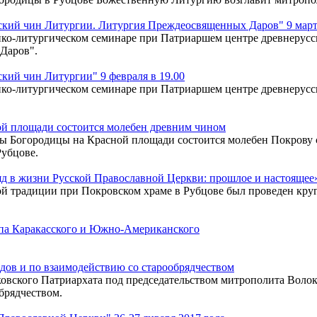
кий чин Литургии. Литургия Преждеосвященных Даров" 9 марта
ко-литургическом семинаре при Патриаршем центре древнерусск
Даров".
ий чин Литургии" 9 февраля в 19.00
ко-литургическом семинаре при Патриаршем центре древнерусск
ой площади состоится молебен древним чином
коны Богородицы на Красной площади состоится молебен Покров
Рубцове.
д в жизни Русской Православной Церкви: прошлое и настоящее
ой традиции при Покровском храме в Рубцове был проведен кру
па Каракасского и Южно-Американского
дов и по взаимодействию со старообрядчеством
ковского Патриархата под председательством митрополита Воло
брядчеством.