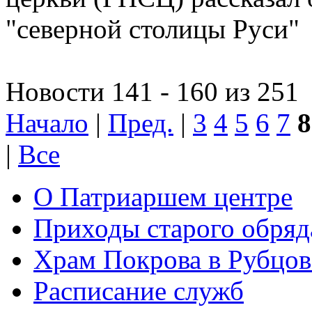
"северной столицы Руси"
Новости 141 - 160 из 251
Начало
|
Пред.
|
3
4
5
6
7
8
|
Все
О Патриаршем центре
Приходы старого обря
Храм Покрова в Рубцов
Расписание служб