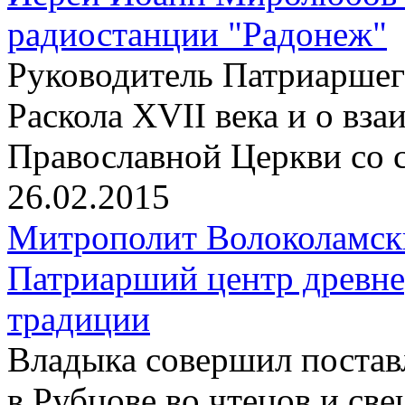
радиостанции "Радонеж"
Pуководитель Патриаршего
Раскола XVII века и о вз
Православной Церкви со 
26.02.2015
Митрополит Волоколамск
Патриарший центр древне
традиции
Владыка совершил постав
в Рубцове во чтецов и св