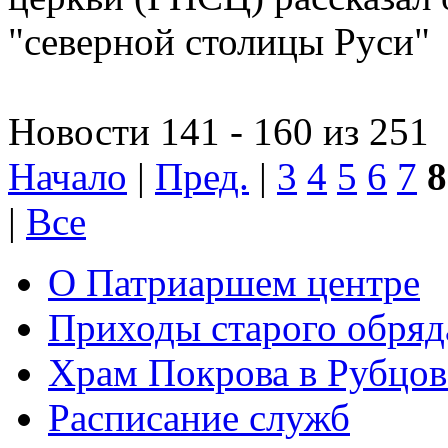
"северной столицы Руси"
Новости 141 - 160 из 251
Начало
|
Пред.
|
3
4
5
6
7
8
|
Все
О Патриаршем центре
Приходы старого обря
Храм Покрова в Рубцов
Расписание служб