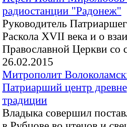
радиостанции "Радонеж"
Pуководитель Патриаршего
Раскола XVII века и о вз
Православной Церкви со 
26.02.2015
Митрополит Волоколамск
Патриарший центр древне
традиции
Владыка совершил постав
в Рубцове во чтецов и св