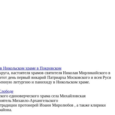
в Никольском храме в Покровском
круга, настоятеля храмов святителя Николая Мирликийского в
этот день первый викарий Патриарха Московского и всея Руси
енную литургию и панихиду в Никольском храме.
Слободе
кого единоверческого храма села Михайловская
оятель Михаило-Архангельского
 традиции протоиерей Иоанн Миролюбов , а также клирики
района.