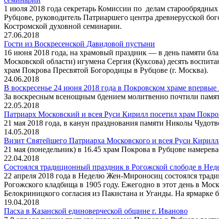
1 июля 2018 года секретарь Комиссии по делам старообрядных
Рубцове, руководитель Патриаршего центра древнерусской бо
Костромской духовной семинарии.
27.06.2018
Гости из Воскресенской Давидовой пустыни
16 июня 2018 года, на храмовый праздник — в день памяти бл
Московской области) игумена Сергия (Куксова) десять воспи
храм Покрова Пресвятой Богородицы в Рубцове (г. Москва).
24.06.2018
В воскресенье 24 июня 2018 года в Покровском храме впервы
За воскресным всенощным бдением молитвенно почтили памя
22.05.2018
Патриарх Московский и всея Руси Кирилл посетил храм Покро
21 мая 2018 года, в канун празднования памяти Николы Чудот
14.05.2018
Визит Святейшего Патриарха Московского и всея Руси Кирилл
21 мая (понедельник) в 16.45 храм Покрова в Рубцове намере
22.04.2018
Состоялся традиционный праздник в Рогожской слободе в Н
22 апреля 2018 года в Неделю Жен-Мироносиц состоялся тради
Рогожского кладбища в 1905 году. Ежегодно в этот день в Мо
Белокриницкого согласия из Пакистана и Уганды. На ярмарке
19.04.2018
Пасха в Казанской единоверческой общине г. Иваново