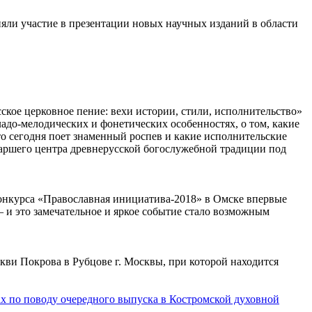
яли участие в презентации новых научных изданий в области
сское церковное пение: вехи истории, стили, исполнительство»
ладо-мелодических и фонетических особенностях, о том, какие
то сегодня поет знаменный роспев и какие исполнительские
иаршего центра древнерусской богослужебной традиции под
конкурса «Православная инициатива-2018» в Омске впервые
– и это замечательное и яркое событие стало возможным
кви Покрова в Рубцове г. Москвы, при которой находится
ах по поводу очередного выпуска в Костромской духовной