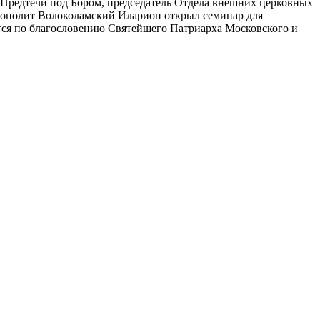
а Предтечи под Бором, председатель Отдела внешних церковных
рополит Волоколамский Иларион открыл семинар для
тся по благословению Святейшего Патриарха Московского и