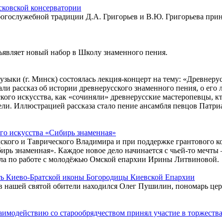
сковской консерватории
богослужебной традиции Д.А. Григорьев и В.Ю. Григорьева прин
являет новый набор в Школу знаменного пения.
узыки (г. Минск) состоялась лекция-концерт на тему: «Древнеру
ли рассказ об истории древнерусского знаменного пения, о его 
кого искусства, как «сочиняли» древнерусские мастеропевцы, к
ели. Иллюстрацией рассказа стало пение ансамбля певцов Патр
ого искусства «Сибирь знаменная»
мского и Таврического Владимира и при поддержке грантового 
ирь знаменная». Каждое новое дело начинается с чьей-то мечты 
дела по работе с молодёжью Омской епархии Ирины Литвиновой.
ть Киево-Братской иконы Богородицы Киевской Епархии
 в нашей святой обители находился Олег Пушилин, пономарь цер
аимодействию со старообрядчеством принял участие в торжеств