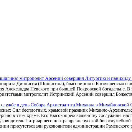
ишигина) митрополит Арсений совершил Литургию и панихиду 
имандрита Дионисия (Шишигина), благочинного Богоявленского о
зя Александра Невского при бывшей Покровской богадельне. В 
иатствами митрополит Истринский Арсений совершил Божеств
 службе в день Собора Архистратига Михаила в Михайловской 
бесных Сил бесплотных, храмовой праздник Михаило-Архангельс
гию в этом храме. Его Высокопреосвященству сослужили наст
уководитель Патриаршего центра древнерусской богослужебной
ении присутствовали руководители администрации Раменского 