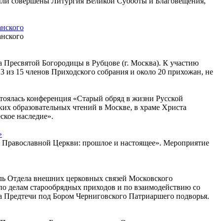
 были совершены Литургия Великой Субботы и Благовещения,
анского
анского
а Пресвятой Богородицы в Рубцове (г. Москва). К участию
из 15 членов Приходского собрания и около 20 прихожан, не
стоялась конференция «Старый обряд в жизни Русской
их образовательных чтений в Москве, в храме Христа
ское наследие».
»
ой Православной Церкви: прошлое и настоящее». Мероприятие
тель Отдела внешних церковных связей Московского
по делам старообрядных приходов и по взаимодействию со
 Предтечи под Бором Черниговского Патриаршего подворья.