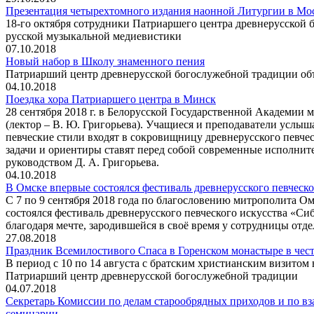
Презентация четырехтомного издания наонной Литургии в Мо
18-го октября сотрудники Патриаршего центра древнерусской 
русской музыкальной медиевистики
07.10.2018
Новый набор в Школу знаменного пения
Патриарший центр древнерусской богослужебной традиции объ
04.10.2018
Поездка хора Патриаршего центра в Минск
28 сентября 2018 г. в Белорусской Государственной Академии м
(лектор – В. Ю. Григорьева). Учащиеся и преподаватели услыша
певческие стили входят в сокровищницу древнерусского певчес
задачи и ориентиры ставят перед собой современные исполнит
руководством Д. А. Григорьева.
04.10.2018
В Омске впервые состоялся фестиваль древнерусского певческ
С 7 по 9 сентября 2018 года по благословению митрополита О
состоялся фестиваль древнерусского певческого искусства «Сиб
благодаря мечте, зародившейся в своё время у сотрудницы от
27.08.2018
Праздник Всемилостивого Спаса в Горенском монастыре в чес
В период с 10 по 14 августа с братским христианским визитом
Патриарший центр древнерусской богослужебной традиции
04.07.2018
Секретарь Комиссии по делам старообрядных приходов и по вз
семинарии