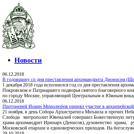
Новости
06.12.2018
В годовщину со дня преставления архимандрита Дионисия (Ш
1 декабря 2018 года исполнился год со дня преставления арх
Покровском и Патриаршего подворья святого благоверного кня
по городу Москве, управляющий Центральным и Южным викар
06.12.2018
Протоиерей Иоанн Миролюбов принял участие в архиерейской
21 ноября, в день Собора Архистратига Михаила и прочих Не
Слобода митрополит Ювеналий совершил Божественную литур
храма архимандрит Иринарх (Денисов), духовенство храма, р
Московской епархии и единоверческих приходов. На богослуж
29.10.2018