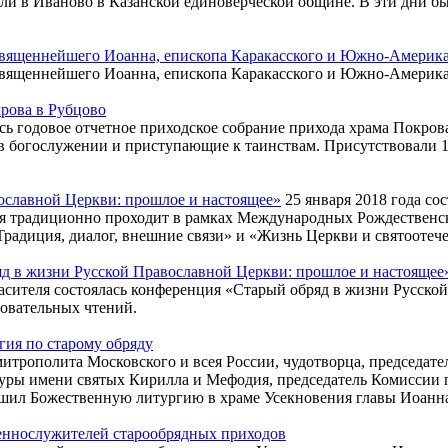
стили в Иваново в Казанской единоверческой общине. В эти дни
священнейшего Иоанна, епископа Каракасского и Южно-Америк
священнейшего Иоанна, епископа Каракасского и Южно-Америк
рова в Рубцово
сь годовое отчетное приходское собрание прихода храма Покров
богослужении и приступающие к таинствам. Присутствовали 13 
ославной Церкви: прошлое и настоящее»
25 января 2018 года со
я традиционно проходит в рамках Международных Рождественск
Традиция, диалог, внешние связи» и «Жизнь Церкви и святоотече
д в жизни Русской Православной Церкви: прошлое и настоящее
пасителя состоялась конференция «Старый обряд в жизни Русск
овательных чтений.
гия по старому обряду
 митрополита Московского и всея России, чудотворца, председа
уры имени святых Кирилла и Мефодия, председатель Комиссии 
шил Божественную литургию в храме Усекновения главы Иоанна
щеннослужителей старообрядных приходов