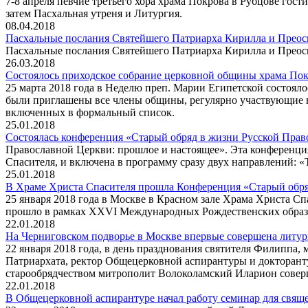
7-8 апреля певчие третьего хора храма Покрова в Рубцове го
затем Пасхальная утреня и Литургия.
08.04.2018
Пасхальные послания Святейшего Патриарха Кирилла и Прео
Пасхальные послания Святейшего Патриарха Кирилла и Прео
26.03.2018
Состоялось приходское собрание церковной общины храма Пок
25 марта 2018 года в Неделю преп. Марии Египетской состояло
были приглашены все члены общины, регулярно участвующие в 
включенных в формальный список.
25.01.2018
Состоялась конференция «Старый обряд в жизни Русской Прав
Православной Церкви: прошлое и настоящее». Эта конференци
Спасителя, и включена в программу сразу двух направлений: «
25.01.2018
В Храме Христа Спасителя прошла Конференция «Старый обря
25 января 2018 года в Москве в Красном зале Храма Христа С
прошло в рамках XXVI Международных Рождественских образ
22.01.2018
На Черниговском подворье в Москве впервые совершена литур
22 января 2018 года, в день празднования святителя Филиппа,
Патриархата, ректор Общецерковной аспирантуры и докторант
старообрядчеством митрополит Волоколамский Иларион совер
22.01.2018
В Общецерковной аспирантуре начал работу семинар для свя