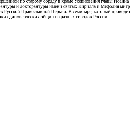
вершенной по старому обряду в храме Усекновения главы Иоанн
ирантуры и докторантуры имени святых Кирилла и Мефодия мит
в Русской Православной Церкви. В семинаре, который проводи
щики единоверческих общин из разных городов России.