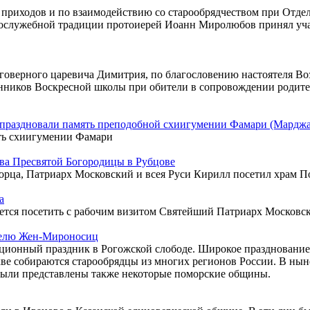
 приходов и по взаимодействию со старообрядчеством при Отде
гослужебной традиции протоиерей Иоанн Миролюбов принял учас
аговерного царевича Димитрия, по благословению настоятеля В
танников Воскресной школы при обители в сопровождении роди
е праздновали память преподобной схиигумении Фамари (Мардж
ть схиигумении Фамари
ва Пресвятой Богородицы в Рубцове
ворца, Патриарх Московский и всея Руси Кирилл посетил храм 
а
вается посетить с рабочим визитом Святейший Патриарх Московск
еделю Жен-Мироносиц
ционный праздник в Рогожской слободе. Широкое празднование 
скве собираются старообрядцы из многих регионов России. В н
 были представлены также некоторые поморские общины.