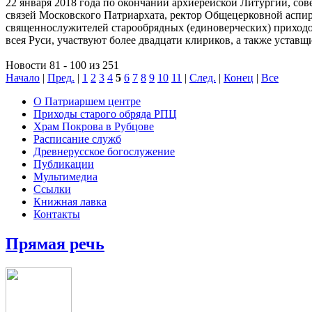
22 января 2018 года по окончании архиерейской Литургии, со
связей Московского Патриархата, ректор Общецерковной асп
священнослужителей старообрядных (единоверческих) приходо
всея Руси, участвуют более ​двадцати клириков, а также устав
Новости 81 - 100 из 251
Начало
|
Пред.
|
1
2
3
4
5
6
7
8
9
10
11
|
След.
|
Конец
|
Все
О Патриаршем центре
Приходы старого обряда РПЦ
Храм Покрова в Рубцове
Расписание служб
Древнерусское богослужение
Публикации
Мультимедиа
Ссылки
Книжная лавка
Контакты
Прямая речь