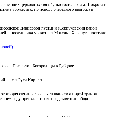
ле внешних церковных связей, настоятель храма Покрова в
тие в торжествах по поводу очередного выпуска в
ознесенской Давидовой пустыни (Серпуховский район
телей и послушника монастыря Максима Харапута посетили
ановой)
Покрова Пресвятой Богородицы в Рубцове.
ий и всея Руси Кирилл.
этого дня связано с распечатыванием алтарей храмов
ынешнем году приехали также представители общин