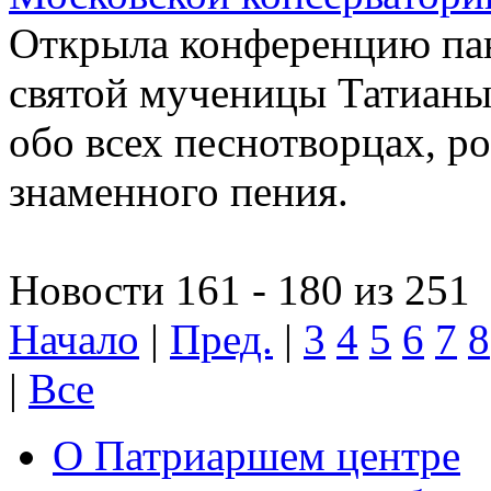
Открыла конференцию па
святой мученицы Татиан
обо всех песнотворцах, р
знаменного пения.
Новости 161 - 180 из 251
Начало
|
Пред.
|
3
4
5
6
7
8
|
Все
О Патриаршем центре