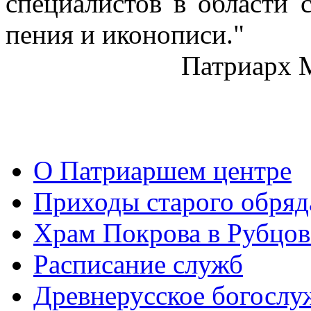
специалистов в области 
пения и иконописи."
Патриарх 
О Патриаршем центре
Приходы старого обря
Храм Покрова в Рубцов
Расписание служб
Древнерусское богослу