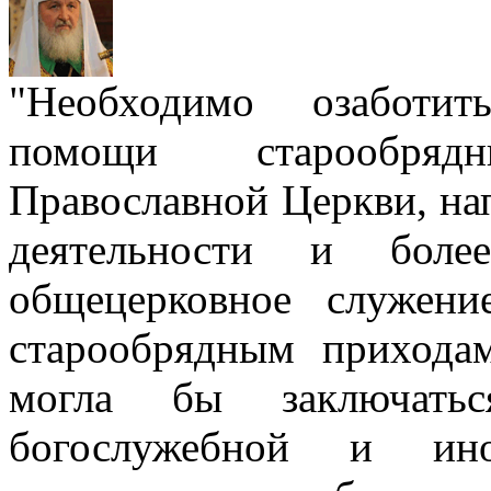
"Необходимо озаботит
помощи старообря
Православной Церкви, на
деятельности и боле
общецерковное служен
старообрядным прихода
могла бы заключать
богослужебной и ино