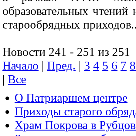
образовательных чтений 
старообрядных приходов..
Новости 241 - 251 из 251
Начало
|
Пред.
|
3
4
5
6
7
8
|
Все
О Патриаршем центре
Приходы старого обря
Храм Покрова в Рубцов