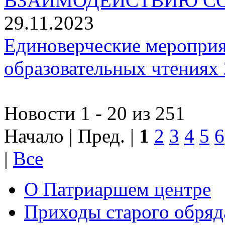
ВЗАИМОДЕЙСТВИЮ СО
29.11.2023
Единоверческие мероприя
образовательных чтениях 
Новости 1 - 20 из 251
Начало | Пред. |
1
2
3
4
5
6
|
Все
О Патриаршем центре
Приходы старого обря