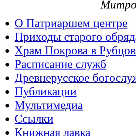
Митро
О Патриаршем центре
Приходы старого обря
Храм Покрова в Рубцов
Расписание служб
Древнерусское богослу
Публикации
Мультимедиа
Ссылки
Книжная лавка