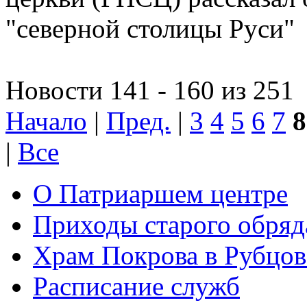
"северной столицы Руси"
Новости 141 - 160 из 251
Начало
|
Пред.
|
3
4
5
6
7
8
|
Все
О Патриаршем центре
Приходы старого обря
Храм Покрова в Рубцов
Расписание служб