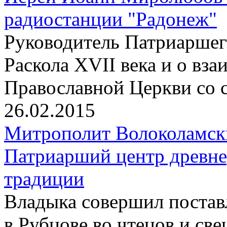
радиостанции "Радонеж"
Pуководитель Патриаршего
Раскола XVII века и о вз
Православной Церкви со 
26.02.2015
Митрополит Волоколамск
Патриарший центр древне
традиции
Владыка совершил постав
в Рубцове во чтецов и св