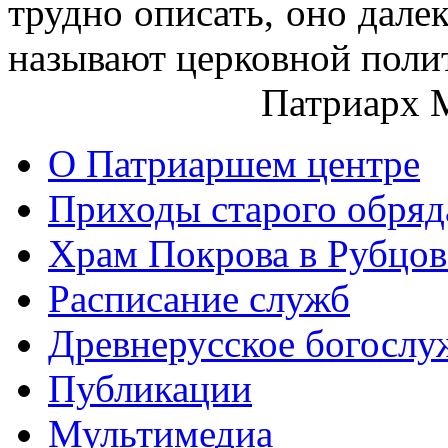
трудно описать, оно далек
называют церковной поли
Патриарх 
О Патриаршем центре
Приходы старого обря
Храм Покрова в Рубцов
Расписание служб
Древнерусское богослу
Публикации
Мультимедиа