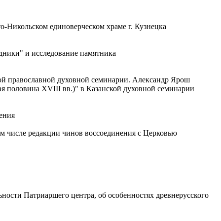
о-Никольском единоверческом храме г. Кузнецка
дники" и исследование памятника
ой православной духовной семинарии. Александр Ярош
я половина XVIII вв.)" в Казанской духовной семинарии
ения
ом числе редакции чинов воссоединения с Церковью
льности Патриаршего центра, об особенностях древнерусского