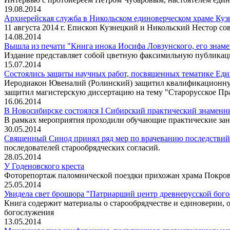
19.08.2014
Архиерейская служба в Никольском единоверческом храме Куз
11 августа 2014 г. Епископ Кузнецкий и Никольский Нестор с
14.08.2014
Вышла из печати "Книга инока Иосифа Ловзунского, его знам
Издание представляет собой цветную факсимильную публикаци
15.07.2014
Состоялись защиты научных работ, посвященных тематике Ед
Иеродиакон Ювеналий (Ролинский) защитил квалификационную
защитил магистерскую диссертацию на тему "Старорусское Пра
16.06.2014
В Новосибирске состоялся I Сибирский практический знаменн
В рамках мероприятия проходили обучающие практические зан
30.05.2014
Священный Синод принял ряд мер по врачеванию последствий 
последователей старообрядческих согласий.
28.05.2014
У Годеновского креста
Фоторепортаж паломнической поездки прихожан храма Покрова
25.05.2014
Увидела свет брошюра "Патриарший центр древнерусской бого
Книга содержит материалы о старообрядчестве и единоверии, о
богослужения
13.05.2014