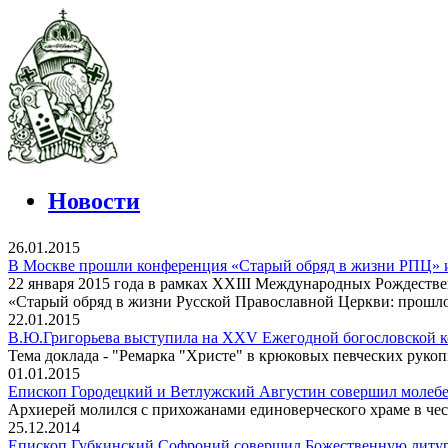
Новости
26.01.2015
В Москве прошли конференция «Старый обряд в жизни РПЦ» и
22 января 2015 года в рамках XXIII Международных Рождеств
«Старый обряд в жизни Русской Православной Церкви: прошло
22.01.2015
В.Ю.Григорьева выступила на XXV Ежегодной богословской
Тема доклада - "Ремарка "Христе" в крюковых певческих рукопи
01.01.2015
Епископ Городецкий и Ветлужский Августин совершил молебе
Архиерей молился с прихожанами единоверческого храме в чес
25.12.2014
Епископ Губкинский Софроний совершил Божественную литур