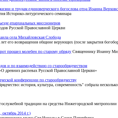
жизни и трудам единоверческого богослова отца Иоанна Верховс
тия Историко-литургического семинара
езде епархиальных миссионеров
ходов Русской Православной Церкви
аила села Михайловская Слобода
5 лет его возвращения общине верующих (после закрытия богобо
рот прошел молебен по старому обряду
Священнику Иоанну Миро
дов и по взаимодействию со старообрядчеством
«О древних распевах Русской Православной Церкви»
ческой конференции по старообрядчеству
дчество: история, культура, современность" собрала несколько
огослужебной традиции на средства Нижегородской митрополи
 октябрь 2014 г.)
оверческого храма Свт.Николы в Санкт-Петербурге