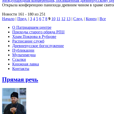
Международная конференция, посвященная древнерусскому це
Открыла конференцию панихида древним чином в храме святой
Новости 161 - 180 из 251
Начало
|
Пред.
|
3
4
5
6
7
8
9
10
11
12
13
|
След.
|
Конец
|
Все
О Патриаршем центре
Приходы старого обряда РПЦ
Храм Покрова в Рубцове
Расписание служб
Древнерусское богослужение
Публикации
Мультимедиа
Ссылки
Книжная лавка
Контакты
Прямая речь