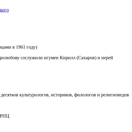
кого
рцами в 1961 году)
любову сослужили игумен Кирилл (Сахаров) и иерей
 десятков культурологов, историков, филологов и религиоведов
и РПЦ