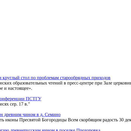
 круглый стол по проблемам старообрядных приходов
енских образовательных чтений в пресс-центре при Зале церко
е и настоящее».
 конференции ПСТГУ
сях сер. 17 в."
н древним чином в д. Семино
ть иконы Пресвятой Богородицы Всем скорбящим радость 30 дек
гию древнерусским чином в поселке Прохоровка