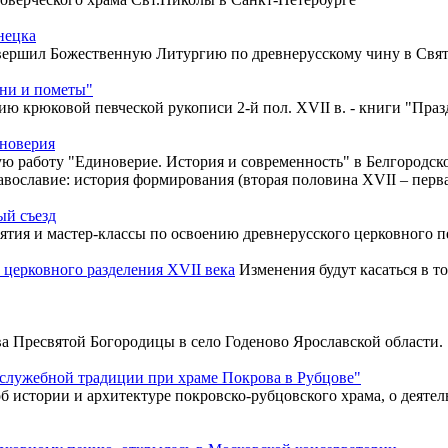
нецка
овершил Божественную Литургию по древнерусскому чину в Свят
ени и пометы"
ю крюковой певческой рукописи 2-й пол. XVII в. - книги "Праз
иноверия
 работу "Единоверие. История и современность" в Белгородск
вославие: история формирования (вторая половина XVII – перва
ый съезд
ятия и мастер-классы по освоению древнерусского церковного п
церковного разделения XVII века
Изменения будут касаться в т
 Пресвятой Богородицы в село Годеново Ярославской области.
служебной традиции при храме Покрова в Рубцове"
б истории и архитектуре покровско-рубцовского храма, о деяте