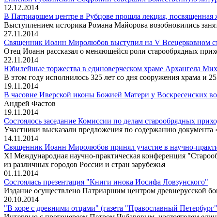
12.12.2014
В Патриаршем центре в Рубцове прошла лекция, посвященная 
Выступлением историка Романа Майорова возобновились заня
27.11.2014
Священник Иоанн Миролюбов выступил на V Всецерковном съ
Отец Иоанн рассказал о меняющейся роли старообрядных при
22.11.2014
Юбилейные торжества в единоверческом храме Архангела Мих
В этом году исполнилось 325 лет со дня сооружения храма и 2
19.11.2014
В часовне Иверской иконы Божией Матери у Воскресенских во
Андрей Фастов
19.11.2014
Состоялось заседание Комиссии по делам старообрядных прихо
Участники высказали предложения по содержанию документа 
14.11.2014
Священник Иоанн Миролюбов принял участие в научно-практи
XI Международная научно-практическая конференция "Старообря
из различных городов России и стран зарубежья
01.11.2014
Состоялась презентация "Книги инока Иосифа Ловзунского"
Издание осуществлено Патриаршим центром древнерусской б
20.10.2014
"В хоре с древними отцами" (газета "Православный Петербург",
Интервью с протоиереем Петром Чубаровым, настоятелем един