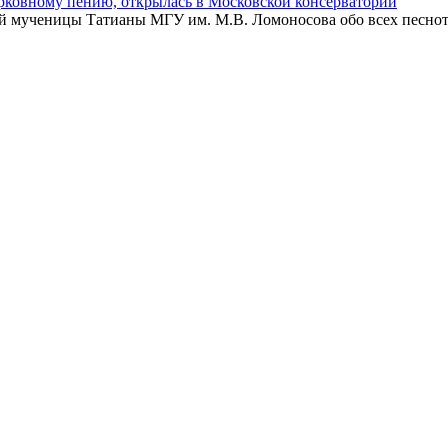
рковному пению, открылась в Московской консерватории
 мученицы Татианы МГУ им. М.В. Ломоносова обо всех песнотв