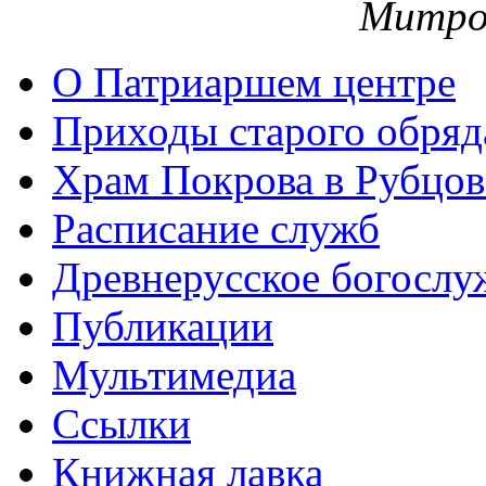
Митро
О Патриаршем центре
Приходы старого обря
Храм Покрова в Рубцов
Расписание служб
Древнерусское богослу
Публикации
Мультимедиа
Ссылки
Книжная лавка