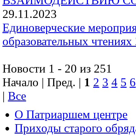
ВЗАИМОДЕЙСТВИЮ СО
29.11.2023
Единоверческие мероприя
образовательных чтениях 
Новости 1 - 20 из 251
Начало | Пред. |
1
2
3
4
5
6
|
Все
О Патриаршем центре
Приходы старого обря