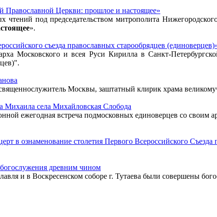
й Православной Церкви: прошлое и настоящее»
ых чтений под председательством митрополита Нижегородского
астоящее
».
российского съезда православных старообрядцев (единоверцев)»
арха Московского и всея Руси Кирилла в Санкт-Петербургск
цев)".
анова
ий священнослужитель Москвы, заштатный клирик храма великом
ла Михаила села Михайловская Слобода
иционной ежегодная встреча подмосковных единоверцев со свои
церт в ознаменование столетия Первого Всероссийского Съезда 
 богослужения древним чином
ославля и в Воскресенском соборе г. Тутаева были совершены бо