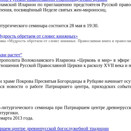
ламский Иларион по приглашению предстоятеля Русской правос
о пения, посвящённый Неделе святых жен-мироносиц.
ургического семинара состоится 28 мая в 19:30.
Мудрость обретаем от словес книжных»
авка «Мудрость обретаем от словес книжных. Православная книга и правосла
кви растет"
трополита Волоколамского Илариона «Церковь и мир» в эфире т
ношения Русской Православной Церкви к расколу XVII века и 
и храме Покрова Пресвятыя Богородицы в Рубцове начинает ос
ься новости о работе Патриаршего центра, приходских событ
ко-литургического семинара при Патриаршем центре древнерусс
итургики.
марта 2013 года.
аршем центре древнерусской богослужебной традиции