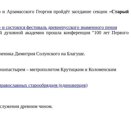
 и Арзамасского Георгия пройдёт заседание секции «
Старый
 и состоялся фестиваль древнерусского знаменного пения
ой духовной академии прошла конференция "100 лет Первого
ученика Димитрия Солунского на Благуше.
м архипастырем – митрополитом Крутицким и Коломенским
православных старообрядцев (единоверцев)
гослужения древним чином.