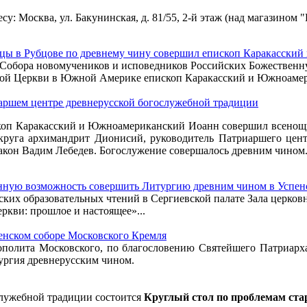
есу: Москва, ул. Бакунинская, д. 81/55, 2-й этаж (над магазино
цы в Рубцове по древнему чину совершил епископ Каракасски
нь Собора новомучеников и исповедников Российских Божествен
ой Церкви в Южной Америке епископ Каракасский и Южноамер
аршем центре древнерусской богослужебной традиции
пископ Каракасский и Южноамериканский Иоанн совершил всенощ
круга архимандрит Дионисий, руководитель Патриаршего цен
иакон Вадим Лебедев. Богослужение совершалось древним чином
енную возможность совершить Литургию древним чином в Успен
ских образовательных чтений в Сергиевской палате Зала церко
кви: прошлое и настоящее»...
енском соборе Московского Кремля
трополита Московского, по благословению Святейшего Патриар
ургия древнерусским чином.
служебной традиции состоится
Круглый стол по проблемам ст