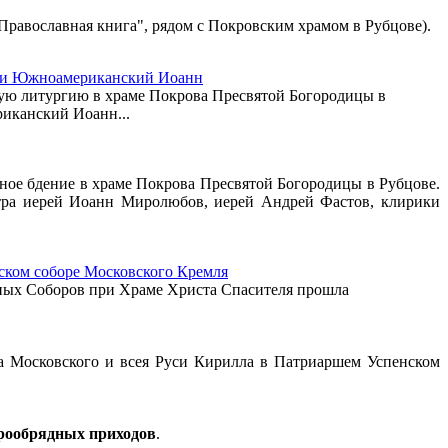
м "Православная книга", рядом с Покровским храмом в Рубцове).
й и Южноамериканский Иоанн
ную литургию в храме Покрова Пресвятой Богородицы в
иканский Иоанн...
ное бдение в храме Покрова Пресвятой Богородицы в Рубцове.
тра иерей Иоанн Миролюбов, иерей Андрей Фастов, клирики
.
ском соборе Московского Кремля
вных Соборов при Храме Христа Спасителя прошла
ха Московского и всея Руси Кирилла в Патриаршем Успенском
арообрядных приходов
.