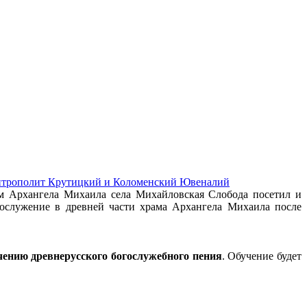
митрополит Крутицкий и Коломенский Ювеналий
ам Архангела Михаила села Михайловская Слобода посетил и
ослужение в древней части храма Архангела Михаила после
чению древнерусского богослужебного пения
. Обучение будет