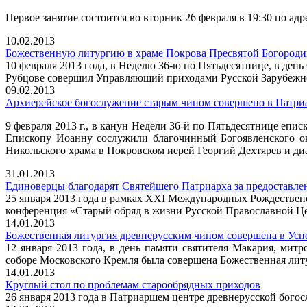
Первое занятие состоится во вторник 26 февраля в 19:30 по адр
10.02.2013
Божественную литургию в храме Покрова Пресвятой Богороди
10 февраля 2013 года, в Неделю 36-ю по Пятьдесятнице, в де
Рубцове совершил Управляющий приходами Русской Зарубежн
09.02.2013
Архиерейское богослужение старым чином совершено в Патри
9 февраля 2013 г., в канун Недели 36-й по Пятьдесятнице е
Епископу Иоанну сослужили благочинный Богоявленского о
Никольского храма в Покровском иерей Георгий Дехтярев и д
31.01.2013
Единоверцы благодарят Святейшего Патриарха за предоставл
25 января 2013 года в рамках XXI Международных Рождествен
конференция «Старый обряд в жизни Русской Православной Цер
14.01.2013
Божественная литургия древнерусским чином совершена в Усп
12 января 2013 года, в день памяти святителя Макария, ми
соборе Московского Кремля была совершена Божественная лит
14.01.2013
Круглый стол по проблемам старообрядных приходов
26 января 2013 года в Патриаршем центре древнерусской бого