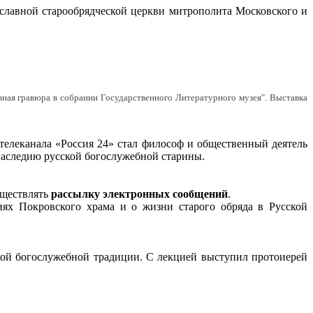
лавной старообрядческой церкви митрополита Московского и
вная гравюра в собрании Государственного Литературного музея". Выставка
елеканала «Россия 24» стал философ и общественный деятель
наследию русской богослужебной старины.
уществлять
рассылку электронных сообщений
.
иях Покровского храма и о жизни старого обряда в Русской
кой богослужебной традиции. С лекцией выступил протоиерей