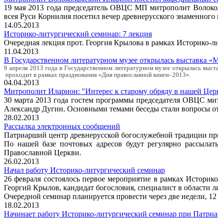
19 мая 2013 года председатель ОВЦС МП митрополит Волоко
всея Руси Корнилия посетил вечер древнерусского знаменног
14.05.2013
Историко-литургический семинар: 7 лекция
Очередная лекция прот. Георгия Крылова в рамках Историко-лит
11.04.2013
В Государственном литературном музее открылась выставка «
9 апреля 2013 года в Государственном литературном музее открылась выст
проходит в рамках празднования «Дня православной книги–2013».
04.04.2013
Митрополит Иларион: "Интерес к старому обряду в нашей Цер
30 марта 2013 года гостем программы председателя ОВЦС ми
Александр Дугин. Основными темами беседы стали вопросы от
28.02.2013
Рассылка электронных сообщений
Патриарший центр древнерусской богослужебной традиции пр
По нашей базе почтовых адресов будут регулярно рассылат
Православной Церкви.
26.02.2013
Начал работу Историко-литургический семинар
26 февраля состоялось первое мероприятие в рамках Истори
Георгий Крылов, кандидат богословия, специалист в области л
Очередной семинар планируется провести через две недели, 12 
18.02.2013
Начинает работу Историко-литургический семинар при Патри