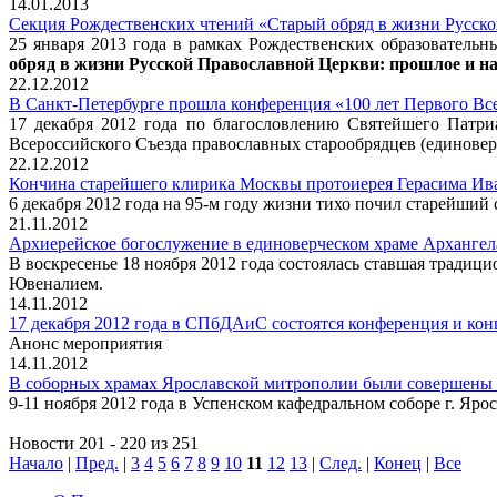
14.01.2013
Секция Рождественских чтений «Старый обряд в жизни Русско
25 января 2013 года в рамках Рождественских образовательн
обряд в жизни Русской Православной Церкви: прошлое и н
22.12.2012
В Санкт-Петербурге прошла конференция «100 лет Первого Все
17 декабря 2012 года по благословлению Святейшего Патри
Всероссийского Съезда православных старообрядцев (единовер
22.12.2012
Кончина старейшего клирика Москвы протоиерея Герасима Ив
6 декабря 2012 года на 95-м году жизни тихо почил старейш
21.11.2012
Архиерейское богослужение в единоверческом храме Арханге
В воскресенье 18 ноября 2012 года состоялась ставшая трад
Ювеналием.
14.11.2012
17 декабря 2012 года в СПбДАиС состоятся конференция и кон
Анонс мероприятия
14.11.2012
В соборных храмах Ярославской митрополии были совершены
9-11 ноября 2012 года в Успенском кафедральном соборе г. Яр
Новости 201 - 220 из 251
Начало
|
Пред.
|
3
4
5
6
7
8
9
10
11
12
13
|
След.
|
Конец
|
Все