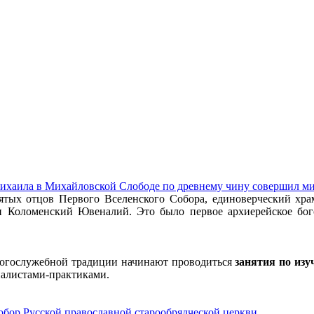
Михаила в Михайловской Слободе по древнему чину совершил 
вятых отцов Первого Вселенского Собора, единоверческий хр
Коломенский Ювеналий. Это было первое архиерейское бог
 богослужебной традиции начинают проводиться
занятия по изу
иалистами-практиками.
бор Русской православной старообрядческой церкви