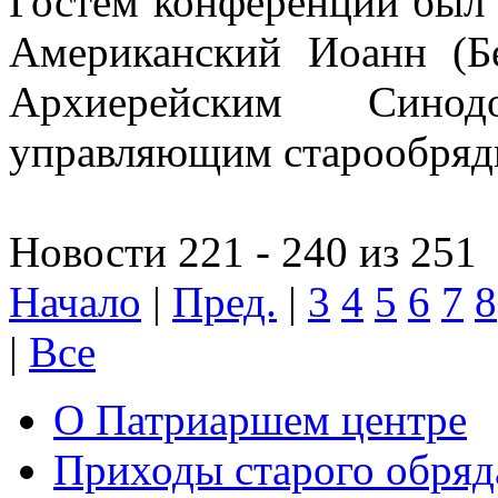
Гостем конференции был
Американский Иоанн (Бе
Архиерейским Синод
управляющим старообряд
Новости 221 - 240 из 251
Начало
|
Пред.
|
3
4
5
6
7
8
|
Все
О Патриаршем центре
Приходы старого обря