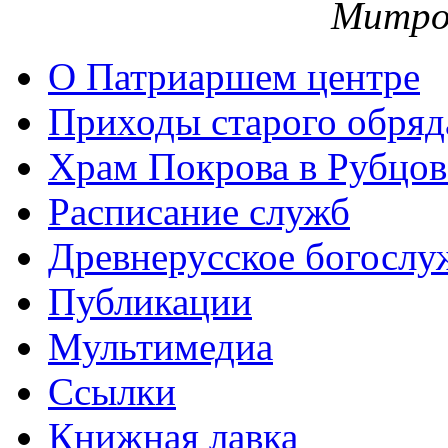
Митро
О Патриаршем центре
Приходы старого обря
Храм Покрова в Рубцов
Расписание служб
Древнерусское богослу
Публикации
Мультимедиа
Ссылки
Книжная лавка