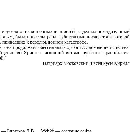
и духовно-нравственных ценностей разделила некогда единый
овным, была нанесена рана, губительные последствия которой
в, приведших к революционной катастрофе.
, она продолжает обессиливать организм, доколе не исцелена.
щении во Христе с исконной ветвью русского Православия.
ой."
Патриарх Московский и всея Руси Кирилл
ь —
Бирюков Д.В.
Web2b —
создание сайта