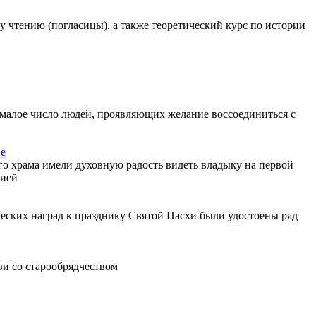
у чтению (погласицы), а также теоретический курс по истории
немалое число людей, проявляющих желание воссоединиться с
ве
о храма имели духовную радость видеть владыку на первой
гией
еских наград к празднику Святой Пасхи были удостоены ряд
ви со старообрядчеством