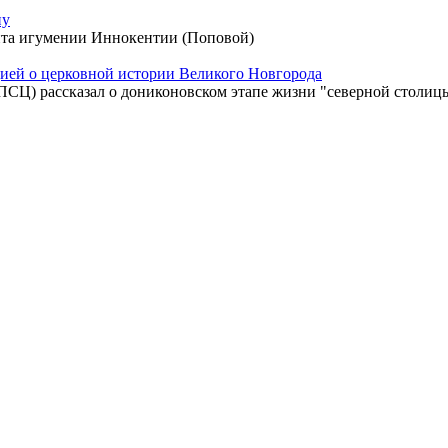
ну
ита игумении Иннокентии (Поповой)
ией о церковной истории Великого Новгорода
ПСЦ) рассказал о дониконовском этапе жизни "северной столиц