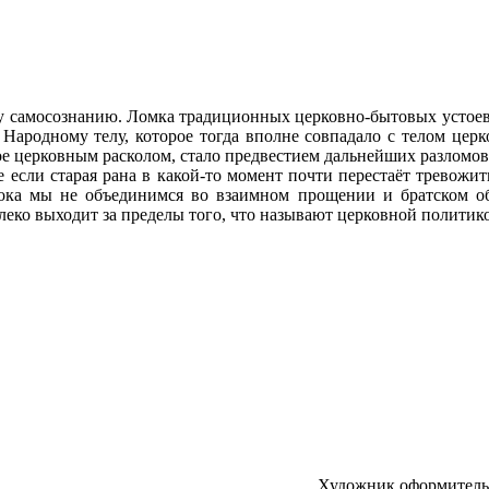
у самосознанию. Ломка традиционных церковно-бытовых устоев 
 Народному телу, которое тогда вполне совпадало с телом церк
ное церковным расколом, стало предвестием дальнейших разломо
 если старая рана в какой-то момент почти перестаёт тревожить
ока мы не объединимся во взаимном прощении и братском об
алеко выходит за пределы того, что называют церковной политик
Художник оформител