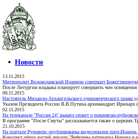
Новости
13.11.2015
Митрополит Волоколамский Иларион совершит Божественную 
После Литургии владыка планирует совершить чин освящения 
09.11.2015
Настоятель Михаило-Архангельского единоверческого храма у
Указом Президента России В.В.Путина архимандрит Иринарх (Д
02.11.2015
На телеканале "Россия 24" вышел сюжет о покровско-рубцовск
В программе "После Смуты" рассказывается также о церквях 
21.10.2015
На портале Руниверс опубликованы видеолекции прот.Иоанна 
Конспект обеих частей лекции "Реформы патриарха Никона и ис