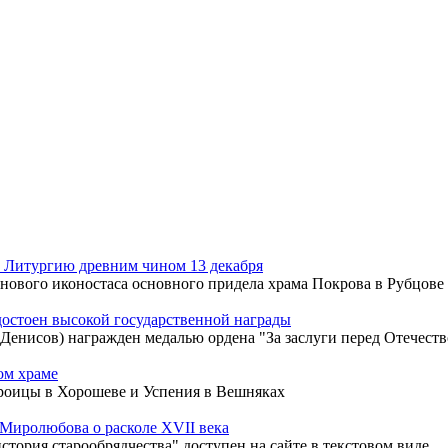
Литургию древним чином 13 декабря
нового иконостаса основного придела храма Покрова в Рубцове
достоен высокой государственной награды
енисов) награжден медалью ордена "За заслуги перед Отечество
ом храме
Троицы в Хорошеве и Успения в Вешняках
Миролюбова о расколе XVII века
тория старообрядчества" доступен на сайте в текстовом виде