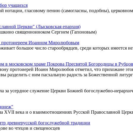
абор учащихся
ой нотации, гласовому пению (самогласны, подобны), церковном
славной Церкви" (Лысковская епархия)
рашкино священноиноком Сергием (Гапоновым)
 с протоиереем Иоанном Миролюбовым
роживает большое число старообрядцев, среди которых имеется 
м в московском храме Покрова Пресвятой Богородицы в Рубцо
ону протоиерей Иоанн Миролюбов отметил, что прихожане этог
ивы разделить с ним пасхальную радость за Божественной литур
ла за усердное служение Церкви Божией богослужебно-иерархич
донеж"
ла XVII века и о взаимоотношениях Русской Православной Церк
тр древнерусской богослужебной традиции
ове во чтецов и свещеносцев