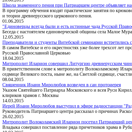
Школа знаменного пения при Патриаршем центре объявляет н
В программу обучения входят практические занятия по крюков
и теории древнерусского церковного пения.
01.06.2015
"Единоверцы всегда были и есть истинные чада Русской Право
Беседа с настоятелем единоверческой общины села Малое Му
12.05.2015
Преподаватели и студенты Витебской семинарии встретились
В самом Витебске и его окрестностях уже более трехсот лет п
Русской Православной Церковью
18.04.2015
Митрополит Иларион совершил Литургию древнерусским чино
В приветственном слове к митрополиту Волоколамскому Илари
седмице Великого поста, ныне же, на Светлой седмице, счастл
08.04.2015
Священник Иоанн Миролюбов возведен в сан протоиерея
Указом Святейшего Патриарха Московского и всея Руси Кирил
клириков храмов г. Москвы
14.03.2015
Иерей Иоанн Миролюбов выступил в эфире радиостанции "Ра
Pуководитель Патриаршего центра рассказал о причинах Раско
26.02.2015
Митрополит Волоколамский Иларион посетил Патриарший цен
Владыка совершил поставление ряда причетников храма в Рубц