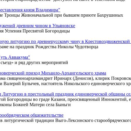
еставления князя Владимира"
аме Троицы Живоначальной при бывшем приюте Бахрушиных
лужений древним чином в Ульяновске
мя Успения Пресвятой Богородицы
нную литургию по древнерусскому чину в Крестовоздвиженской
храме на праздник Рождества Николы Чудотворца
Путь Аввакума"
съезд» и ряд других мероприятий
новерческий приход Михаило-Архангельского храма
ама священноархимандрит Иринарх (Денисов), клирик Покровск
 Валерий Булычев, настоятель Никольского единоверческого х
 Литургию в престольный праздник единоверческой общины се
вятой Богородицы во граде Казани, преосвященный Иннокентий,
иконы Божией Матери села Быньги
арообрядческом общежительстве
 в литургической традиции Выго-Лексинского старообрядческо