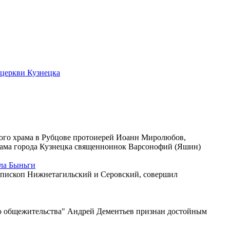
 церкви Кузнецка
ого храма в Рубцове протоиерей Иоанн Миролюбов,
рама города Кузнецка священноинок Варсонофий (Яшин)
ла Быньги
 епископ Нижнетагильский и Серовский, совершил
го общежительства" Андрей Дементьев признан достойным