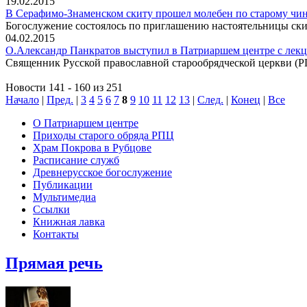
19.02.2015
В Серафимо-Знаменском скиту прошел молебен по старому чи
Богослужение состоялось по приглашению настоятельницы ск
04.02.2015
О.Александр Панкратов выступил в Патриаршем центре с лекц
Священник Русской православной старообрядческой церкви (Р
Новости 141 - 160 из 251
Начало
|
Пред.
|
3
4
5
6
7
8
9
10
11
12
13
|
След.
|
Конец
|
Все
О Патриаршем центре
Приходы старого обряда РПЦ
Храм Покрова в Рубцове
Расписание служб
Древнерусское богослужение
Публикации
Мультимедиа
Ссылки
Книжная лавка
Контакты
Прямая речь