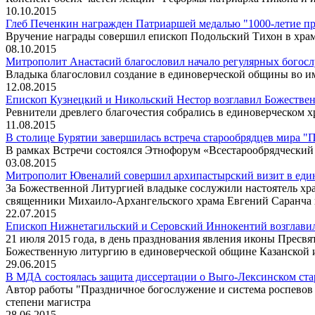
10.10.2015
Глеб Печенкин награжден Патриаршей медалью "1000-летие пр
Вручение награды совершил епископ Подольский Тихон в хр
08.10.2015
Митрополит Анастасий благословил начало регулярных богос
Владыка благословил создание в единоверческой общины во и
12.08.2015
Епископ Кузнецкий и Никольский Нестор возглавил Божестве
Ревнители древлего благочестия собрались в единоверческом 
11.08.2015
В столице Бурятии завершилась встреча старообрядцев мира "
В рамках Встречи состоялся Этнофорум «Всестарообрядческий 
03.08.2015
Митрополит Ювеналий совершил архипастырский визит в еди
За Божественной Литургией владыке сослужили настоятель хр
священники Михаило-Архангельского храма Евгений Саранча и
22.07.2015
Епископ Нижнетагильский и Серовский Иннокентий возглавил
21 июля 2015 года, в день празднования явления иконы Прес
Божественную литургию в единоверческой общине Казанской 
29.06.2015
В МДА состоялась защита диссертации о Выго-Лексинском ст
Автор работы "Праздничное богослужение и система роспевов
степени магистра
28.06.2015