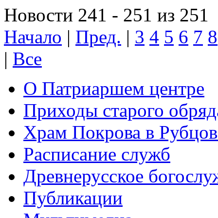
Новости 241 - 251 из 251
Начало
|
Пред.
|
3
4
5
6
7
8
|
Все
О Патриаршем центре
Приходы старого обря
Храм Покрова в Рубцов
Расписание служб
Древнерусское богослу
Публикации