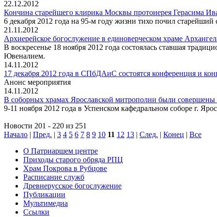
22.12.2012
Кончина старейшего клирика Москвы протоиерея Герасима Ив
6 декабря 2012 года на 95-м году жизни тихо почил старейш
21.11.2012
Архиерейское богослужение в единоверческом храме Арханге
В воскресенье 18 ноября 2012 года состоялась ставшая трад
Ювеналием.
14.11.2012
17 декабря 2012 года в СПбДАиС состоятся конференция и кон
Анонс мероприятия
14.11.2012
В соборных храмах Ярославской митрополии были совершены
9-11 ноября 2012 года в Успенском кафедральном соборе г. Яр
Новости 201 - 220 из 251
Начало
|
Пред.
|
3
4
5
6
7
8
9
10
11
12
13
|
След.
|
Конец
|
Все
О Патриаршем центре
Приходы старого обряда РПЦ
Храм Покрова в Рубцове
Расписание служб
Древнерусское богослужение
Публикации
Мультимедиа
Ссылки