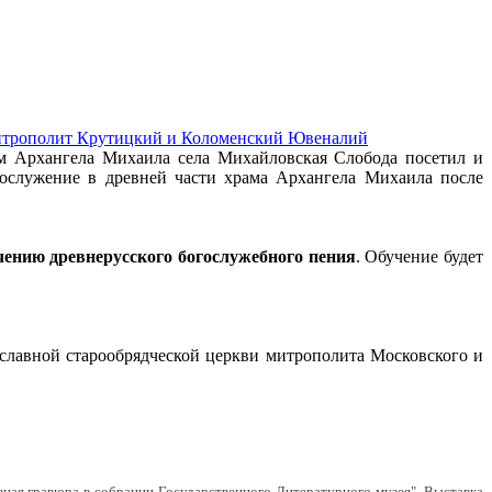
митрополит Крутицкий и Коломенский Ювеналий
ам Архангела Михаила села Михайловская Слобода посетил и
ослужение в древней части храма Архангела Михаила после
чению древнерусского богослужебного пения
. Обучение будет
лавной старообрядческой церкви митрополита Московского и