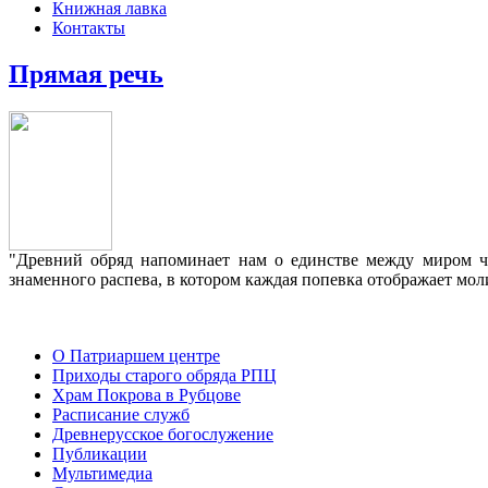
Книжная лавка
Контакты
Прямая речь
"Древний обряд напоминает нам о единстве между миром че
знаменного распева, в котором каждая попевка отображает мо
О Патриаршем центре
Приходы старого обряда РПЦ
Храм Покрова в Рубцове
Расписание служб
Древнерусское богослужение
Публикации
Мультимедиа