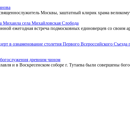
анова
ий священнослужитель Москвы, заштатный клирик храма великом
ла Михаила села Михайловская Слобода
иционной ежегодная встреча подмосковных единоверцев со свои
церт в ознаменование столетия Первого Всероссийского Съезда 
 богослужения древним чином
ославля и в Воскресенском соборе г. Тутаева были совершены бо