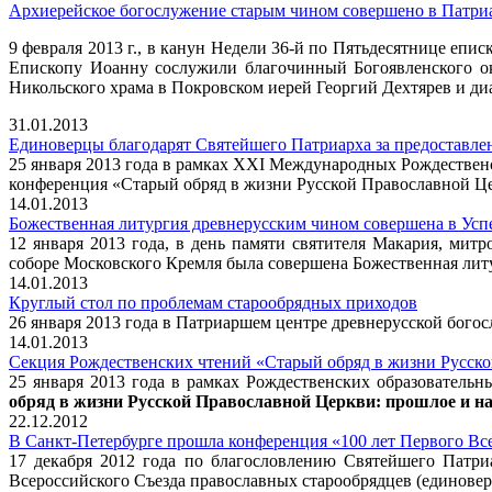
Архиерейское богослужение старым чином совершено в Патри
9 февраля 2013 г., в канун Недели 36-й по Пятьдесятнице е
Епископу Иоанну сослужили благочинный Богоявленского о
Никольского храма в Покровском иерей Георгий Дехтярев и д
31.01.2013
Единоверцы благодарят Святейшего Патриарха за предоставл
25 января 2013 года в рамках XXI Международных Рождествен
конференция «Старый обряд в жизни Русской Православной Цер
14.01.2013
Божественная литургия древнерусским чином совершена в Усп
12 января 2013 года, в день памяти святителя Макария, ми
соборе Московского Кремля была совершена Божественная лит
14.01.2013
Круглый стол по проблемам старообрядных приходов
26 января 2013 года в Патриаршем центре древнерусской бого
14.01.2013
Секция Рождественских чтений «Старый обряд в жизни Русско
25 января 2013 года в рамках Рождественских образовательн
обряд в жизни Русской Православной Церкви: прошлое и н
22.12.2012
В Санкт-Петербурге прошла конференция «100 лет Первого Все
17 декабря 2012 года по благословлению Святейшего Патри
Всероссийского Съезда православных старообрядцев (единовер