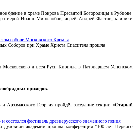
ное бдение в храме Покрова Пресвятой Богородицы в Рубцове.
тра иерей Иоанн Миролюбов, иерей Андрей Фастов, клирики
.
ском соборе Московского Кремля
вных Соборов при Храме Христа Спасителя прошла
ха Московского и всея Руси Кирилла в Патриаршем Успенском
арообрядных приходов
.
 и Арзамасского Георгия пройдёт заседание секции «
Старый
 и состоялся фестиваль древнерусского знаменного пения
ой духовной академии прошла конференция "100 лет Первого