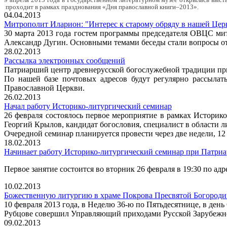
9 апреля 2013 года в Государственном литературном музее открылась выст
проходит в рамках празднования «Дня православной книги–2013».
04.04.2013
Митрополит Иларион: "Интерес к старому обряду в нашей Цер
30 марта 2013 года гостем программы председателя ОВЦС ми
Александр Дугин. Основными темами беседы стали вопросы от
28.02.2013
Рассылка электронных сообщений
Патриарший центр древнерусской богослужебной традиции пр
По нашей базе почтовых адресов будут регулярно рассылат
Православной Церкви.
26.02.2013
Начал работу Историко-литургический семинар
26 февраля состоялось первое мероприятие в рамках Истори
Георгий Крылов, кандидат богословия, специалист в области л
Очередной семинар планируется провести через две недели, 12 
18.02.2013
Начинает работу Историко-литургический семинар при Патри
Первое занятие состоится во вторник 26 февраля в 19:30 по адр
10.02.2013
Божественную литургию в храме Покрова Пресвятой Богороди
10 февраля 2013 года, в Неделю 36-ю по Пятьдесятнице, в де
Рубцове совершил Управляющий приходами Русской Зарубежн
09.02.2013