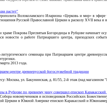
авка «Мудрость обретаем от словес книжных. Православная книга и правосла
кви растет"
трополита Волоколамского Илариона «Церковь и мир» в эфире т
ношения Русской Православной Церкви к расколу XVII века и 
и храме Покрова Пресвятыя Богородицы в Рубцове начинает ос
ься новости о работе Патриаршего центра, приходских событ
ко-литургического семинара при Патриаршем центре древнерусс
итургики.
марта 2013 года.
аршем центре древнерусской богослужебной традиции
есу: Москва, ул. Бакунинская, д. 81/55, 2-й этаж (над магазино
цы в Рубцове по древнему чину совершил епископ Каракасски
нь Собора новомучеников и исповедников Российских Божествен
ой Церкви в Южной Америке епископ Каракасский и Южноамер