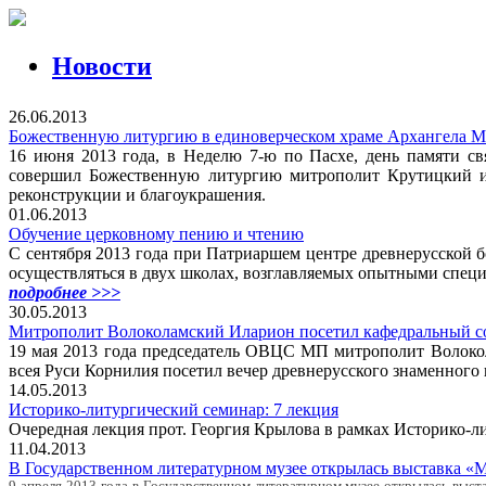
Новости
26.06.2013
Божественную литургию в единоверческом храме Архангела 
16 июня 2013 года, в Неделю 7-ю по Пасхе, день памяти с
совершил Божественную литургию митрополит Крутицкий и 
реконструкции и благоукрашения.
01.06.2013
Обучение церковному пению и чтению
С сентября 2013 года при Патриаршем центре древнерусской
осуществляться в двух школах, возглавляемых опытными спец
подробнее >>>
30.05.2013
Митрополит Волоколамский Иларион посетил кафедральный со
19 мая 2013 года председатель ОВЦС МП митрополит Волоко
всея Руси Корнилия посетил вечер древнерусского знаменног
14.05.2013
Историко-литургический семинар: 7 лекция
Очередная лекция прот. Георгия Крылова в рамках Историко-лит
11.04.2013
В Государственном литературном музее открылась выставка «