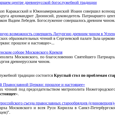
аршем центре древнерусской богослужебной традиции
пископ Каракасский и Южноамериканский Иоанн совершил всенощ
круга архимандрит Дионисий, руководитель Патриаршего цен
иакон Вадим Лебедев. Богослужение совершалось древним чином
енную возможность совершить Литургию древним чином в Успен
ских образовательных чтений в Сергиевской палате Зала церко
кви: прошлое и настоящее»...
енском соборе Московского Кремля
трополита Московского, по благословению Святейшего Патриар
ургия древнерусским чином.
служебной традиции состоится
Круглый стол по проблемам ст
й Православной Церкви: прошлое и настоящее»
ых чтений под председательством митрополита Нижегородского
астоящее
».
российского съезда православных старообрядцев (единоверцев)»
арха Московского и всея Руси Кирилла в Санкт-Петербургск
цев)".