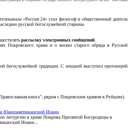
вная гравюра в собрании Государственного Литературного музея". Выставка
елеканала «Россия 24» стал философ и общественный деятель
наследию русской богослужебной старины.
уществлять
рассылку электронных сообщений
.
иях Покровского храма и о жизни старого обряда в Русской
кой богослужебной традиции. С лекцией выступил протоиерей
м "Православная книга", рядом с Покровским храмом в Рубцове).
й и Южноамериканский Иоанн
ную литургию в храме Покрова Пресвятой Богородицы в
иканский Иоанн...