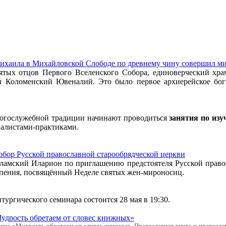
Михаила в Михайловской Слободе по древнему чину совершил 
вятых отцов Первого Вселенского Собора, единоверческий хр
Коломенский Ювеналий. Это было первое архиерейское бог
 богослужебной традиции начинают проводиться
занятия по изу
иалистами-практиками.
бор Русской православной старообрядческой церкви
ламский Иларион по приглашению предстоятеля Русской правос
о пения, посвящённый Неделе святых жен-мироносиц.
ургического семинара состоится 28 мая в 19:30.
Мудрость обретаем от словес книжных»