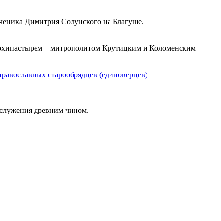
ученика Димитрия Солунского на Благуше.
м архипастырем – митрополитом Крутицким и Коломенским
православных старообрядцев (единоверцев)
гослужения древним чином.