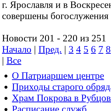
г. Ярославля и в Воскресе
совершены богослужения
Новости 201 - 220 из 251
Начало
|
Пред.
|
3
4
5
6
7
8
|
Все
О Патриаршем центре
Приходы старого обря
Храм Покрова в Рубцов
Расписание служб