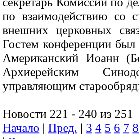
секретарь Комиссии по д
по взаимодействию со с
внешних церковных связ
Гостем конференции был
Американский Иоанн (Бе
Архиерейским Синод
управляющим старообряд
Новости 221 - 240 из 251
Начало
|
Пред.
|
3
4
5
6
7
8