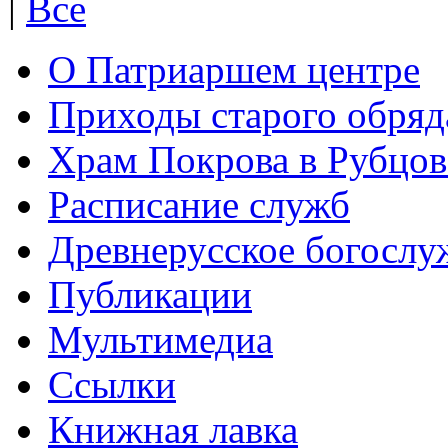
|
Все
О Патриаршем центре
Приходы старого обря
Храм Покрова в Рубцов
Расписание служб
Древнерусское богослу
Публикации
Мультимедиа
Ссылки
Книжная лавка