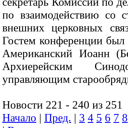
секретарь Комиссии по д
по взаимодействию со с
внешних церковных связ
Гостем конференции был
Американский Иоанн (Бе
Архиерейским Синод
управляющим старообряд
Новости 221 - 240 из 251
Начало
|
Пред.
|
3
4
5
6
7
8