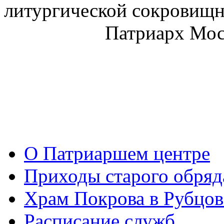
литургической сокровищн
Патриарх Моск
О Патриаршем центре
Приходы старого обря
Храм Покрова в Рубцов
Расписание служб