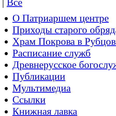
|
Все
О Патриаршем центре
Приходы старого обря
Храм Покрова в Рубцов
Расписание служб
Древнерусское богослу
Публикации
Мультимедиа
Ссылки
Книжная лавка