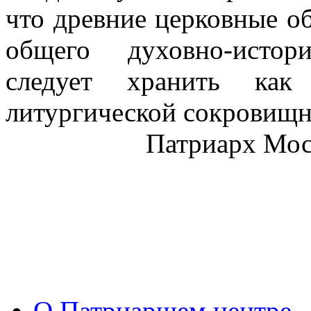
что древние церковные о
общего духовно-истор
следует хранить как
литургической сокровищн
Патриарх Моск
О Патриаршем центре