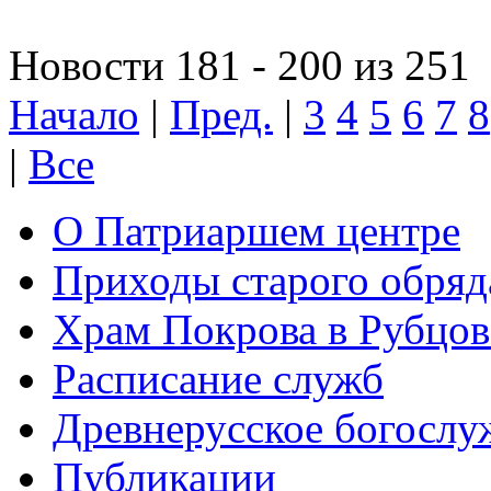
Новости 181 - 200 из 251
Начало
|
Пред.
|
3
4
5
6
7
8
|
Все
О Патриаршем центре
Приходы старого обря
Храм Покрова в Рубцов
Расписание служб
Древнерусское богослу
Публикации