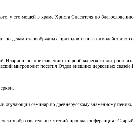
кого, у его мощей в храме Христа Спасителя по благословению
ии по делам старообрядных приходов и по взаимодействию со
ий Иларион по приглашению старообрядческого митрополита
ческий митрополит посетил Отдел внешних церковных связей 1
еркви.
ервый обучающий семинар по древнерусскому знаменному пению.
твенских образовательных чтений прошла конференция «Старый