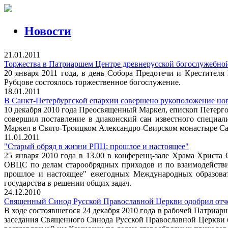
Новости
21.01.2011
Торжества в Патриаршем Центре древнерусской богослужебно
20 января 2011 года, в день Собора Предотечи и Крестител
Рубцове состоялось торжественное богослужение.
18.01.2011
В Санкт-Петербургской епархии совершено рукоположение нов
10 декабря 2010 года Преосвященный Маркел, епископ Петерг
совершил поставление в диаконский сан известного специал
Маркел в Свято-Троицком Александро-Свирском монастыре Сан
11.01.2011
"Старый обряд в жизни РПЦ: прошлое и настоящее"
25 января 2010 года в 13.00 в конференц-зале Храма Христа
ОВЦС по делам старообрядных приходов и по взаимодействи
прошлое и настоящее" ежегодных Международных образоват
государства в решении общих задач.
24.12.2010
Священный Синод Русской Православной Церкви одобрил отчет
В ходе состоявшегося 24 декабря 2010 года в рабочей Патриа
заседания Священного Синода Русской Православной Церкви б