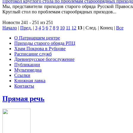
Протокол круглого стола по проблемам старообрядных приход
Мы, представители приходов старого обряда Русской Правос
Круглый стол по проблемам старообрядных приходов...
Новости 241 - 251 из 251
Начало
|
Пред.
|
3
4
5
6
7
8
9
10
11
12
13
| След. | Конец
|
Все
О Патриаршем центре
Приходы старого обряда РПЦ
Храм Покрова в Рубцове
Расписание служб
Древнерусское богослужение
Публикации
Мультимедиа
Ссылки
Книжная лавка
Контакты
Прямая речь