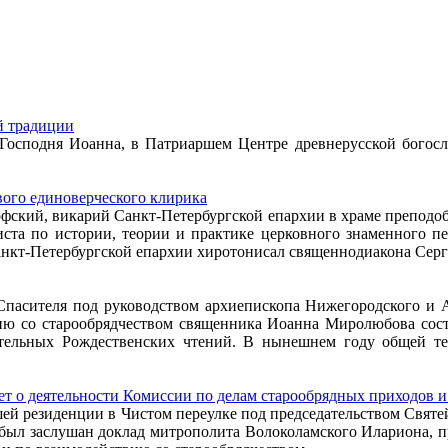
й традиции
я Господня Иоанна, в Патриаршем Центре древнерусской бого
ого единоверческого клирика
офский, викарий Санкт-Петербургской епархии в храме препод
иста по истории, теории и практике церковного знаменного пе
кт-Петербургской епархии хиротонисал священнодиакона Серги
 Спасителя под руководством архиепископа Нижегородского и 
ю со старообрядчеством священника Иоанна Миролюбова сост
ельных Рождественских чтений. В нынешнем году общей те
 о деятельности Комиссии по делам старообрядных приходов и
ршей резиденции в Чистом переулке под председательством Свят
ыл заслушан доклад митрополита Волоколамского Илариона, пр