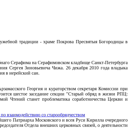
служебной традиции - храме Покрова Пресвятыя Богородицы в
обнаго Серафима на Серафимовском кладбище Санкт-Петербурга
ния Сергея Зиновьевича Чижа. 26 декабря 2010 года владыка
я в иерейский сан.
Арзамасского Георгия и кураторством секретаря Комиссии при
оится шестое заседание секции "Старый обряд в жизни РПЦ:
мой Чтений станет проблематика соработничества Церкви и
 по взаимодействию со старообрядчеством
ейшего Патриарха Московского и всея Руси Кирилла очередного
едседателя Отдела внешних церковных связей, о деятельности