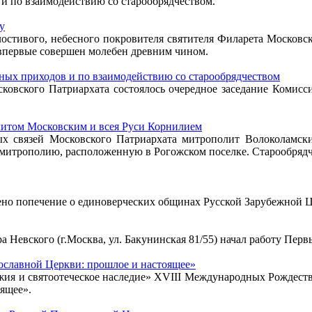
и по взаимодействию со старообрядчеством.
у
лостивого, небесного покровителя святителя Филарета Московс
впервые совершен молебен древним чином.
дных приходов и по взаимодействию со старообрядчеством
сковского Патриархата состоялось очередное заседание Комисс
литом Московским и всея Руси Корнилием
ых связей Московского Патриархата митрополит Волоколамск
 митрополию, расположенную в Рогожском поселке. Старообряд
о попечение о единоверческих общинах Русской Зарубежной Ц
ра Невского (г.Москва, ул. Бакунинская 81/55) начал работу П
ославной Церкви: прошлое и настоящее»
Божия и святоотеческое наследие» XVIII Международных Рождес
ящее».