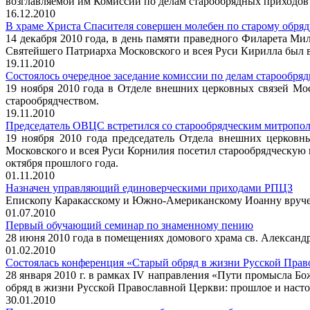
возглавляемой им Комиссии по делам старообрядных приходов 
16.12.2010
В храме Христа Спасителя совершен молебен по старому обряд
14 декабря 2010 года, в день памяти праведного Филарета Ми
Святейшего Патриарха Московского и всея Руси Кирилла был 
19.11.2010
Состоялось очередное заседание комиссии по делам старообря
19 ноября 2010 года в Отделе внешних церковных связей Мо
старообрядчеством.
19.11.2010
Председатель ОВЦС встретился со старообрядческим митропо
19 ноября 2010 года председатель Отдела внешних церковн
Московского и всея Руси Корнилия посетил старообрядческую
октября прошлого года.
01.11.2010
Назначен управляющий единоверческими приходами РПЦЗ
Епископу Каракасскому и Южно-Американскому Иоанну вручен
01.07.2010
Первый обучающий семинар по знаменному пению
28 июня 2010 года в помещениях домового храма св. Александ
01.02.2010
Состоялась конференция «Старый обряд в жизни Русской Прав
28 января 2010 г. в рамках IV направления «Пути промысла 
обряд в жизни Русской Православной Церкви: прошлое и насто
30.01.2010