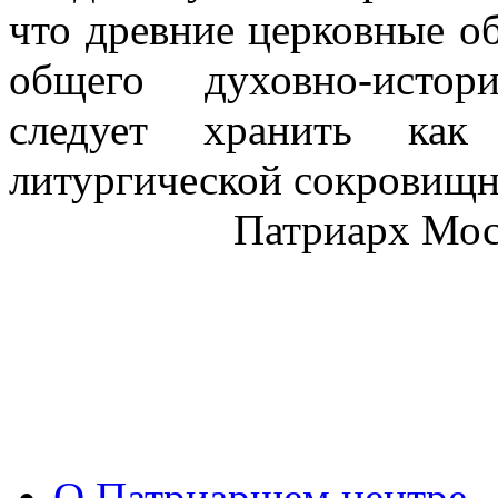
что древние церковные о
общего духовно-истор
следует хранить как
литургической сокровищн
Патриарх Моск
О Патриаршем центре