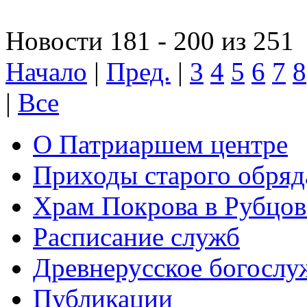
Новости 181 - 200 из 251
Начало
|
Пред.
|
3
4
5
6
7
8
|
Все
О Патриаршем центре
Приходы старого обря
Храм Покрова в Рубцов
Расписание служб
Древнерусское богослу
Публикации