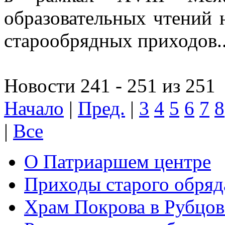
образовательных чтений 
старообрядных приходов..
Новости 241 - 251 из 251
Начало
|
Пред.
|
3
4
5
6
7
8
|
Все
О Патриаршем центре
Приходы старого обря
Храм Покрова в Рубцов