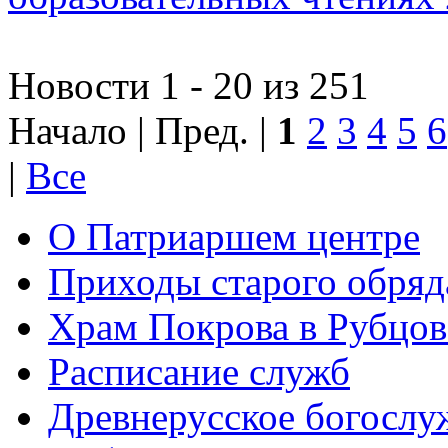
Новости 1 - 20 из 251
Начало | Пред. |
1
2
3
4
5
6
|
Все
О Патриаршем центре
Приходы старого обря
Храм Покрова в Рубцов
Расписание служб
Древнерусское богослу