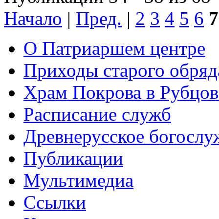
Начало
|
Пред.
|
2
3
4
5
6
7
О Патриаршем центре
Приходы старого обря
Храм Покрова в Рубцов
Расписание служб
Древнерусское богослу
Публикации
Мультимедиа
Ссылки