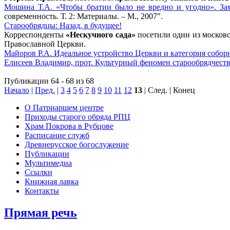
Мошина Т.А. «Чтобы братии было не вредно и угодно». Зам
современность. Т. 2: Материалы. – М., 2007".
Старообрядцы: Назад, в будущее!
Корреспонденты
«Нескучного сада»
посетили один из москов
Православной Церкви.
Майоров Р.А. Идеальное устройство Церкви и категория собор
Елисеев Владимир, прот. Культурный феномен старообрядчест
Публикации 64 - 68 из 68
Начало
|
Пред.
|
3
4
5
6
7
8
9
10
11
12
13
| След. | Конец
О Патриаршем центре
Приходы старого обряда РПЦ
Храм Покрова в Рубцове
Расписание служб
Древнерусское богослужение
Публикации
Мультимедиа
Ссылки
Книжная лавка
Контакты
Прямая речь