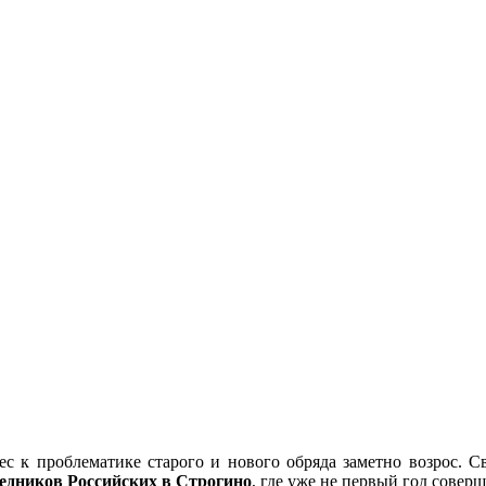
ерес к проблематике старого и нового обряда заметно возрос
едников Российских в Строгино
, где уже не первый год совер