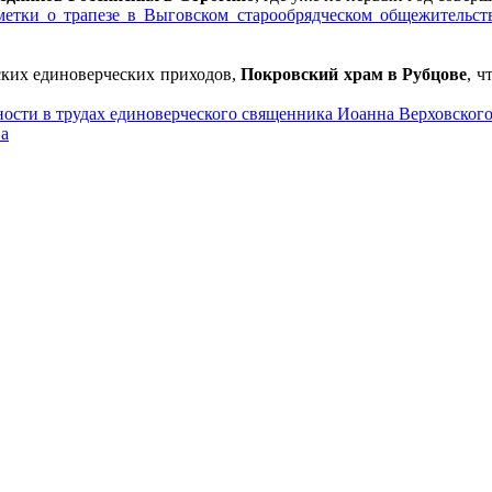
етки о трапезе в Выговском старообрядческом общежительст
ских единоверческих приходов,
Покровский храм в Рубцове
, ч
ности в трудах единоверческого священника Иоанна Верховског
ва