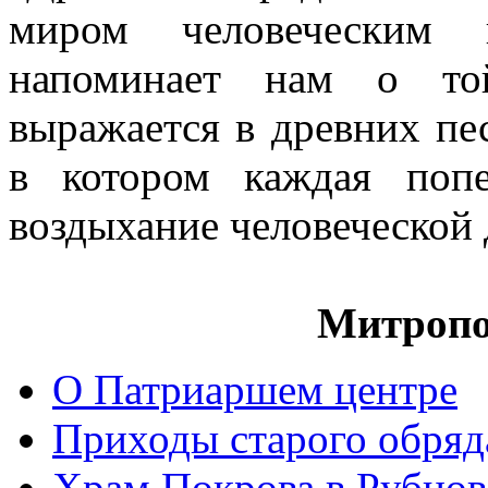
миром человеческим
напоминает нам о той
выражается в древних пе
в котором каждая попе
воздыхание человеческой
Митропо
О Патриаршем центре
Приходы старого обря
Храм Покрова в Рубцов