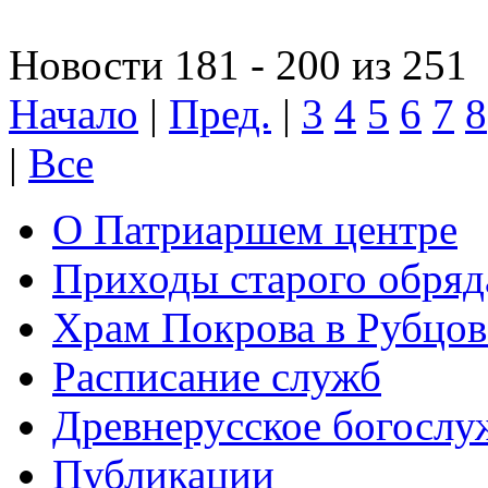
Новости 181 - 200 из 251
Начало
|
Пред.
|
3
4
5
6
7
8
|
Все
О Патриаршем центре
Приходы старого обря
Храм Покрова в Рубцов
Расписание служб
Древнерусское богослу
Публикации