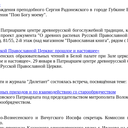
»
рождения преподобного Сергия Радонежского в городе Губкине 
ения "Пою Богу моему".
Патриаршем центре древнерусской богослужебной традиции, ко
ся проект документа "О древних распевах Русской Православн
 д. 81/55, 2-й этаж (над магазином "Православная книга", рядом 
ской Православной Церкви: прошлое и настоящее»
венских образовательных чтений в Белой палате при Зале цер
е и настоящее». 29 января в Патриаршем центре древнерусской
 Русской Православной Церкви.
ти и журнала "Дилетант" состоялась встреча, посвящённая теме:
дных приходов и по взаимодействию со старообрядчеством
ковского Патриархата под председательством митрополита Волок
рообрядчеством.
о-Вознесенского и Вичугского Иосифа секретарь Комиссии 
о.
 прихожан Казанского единоверческого храма г. Иваново на н