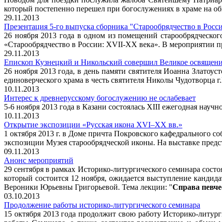
который постепенно перешел при богослужениях в храме на о
29.11.2013
Презентация 5-го выпуска сборника "Старообрядчество в Росс
26 ноября 2013 года в одном из помещений старообрядческог
«Старообрядчество в России: XVII-XX века». В мероприятии п
29.11.2013
Епископ Кузнецкий и Никольский совершил Великое освящение 
26 ноября 2013 года, в день памяти святителя Иоанна Злато
единоверческого храма в честь святителя Николы Чудотворца 
10.11.2013
Интерес к древнерусскому богослужению не ослабевает
5-6 ноября 2013 года в Казани состоялась XIII ежегодная нау
10.11.2013
Открытие экспозиции «Русская икона XVI–XX вв.»
1 октября 2013 г. в Доме причта Покровского кафедрального 
экспозиции Музея старообрядческой иконы. На выставке предс
09.11.2013
Анонс мероприятий
29 сентября в рамках Историко-литургического семинара сост
который состоится 12 ноября, ожидается выступление кандид
Вероники Юрьевны Григорьевой. Тема лекции: "
Справа певче
03.10.2013
Продолжение работы историко-литургического семинара
15 октября 2013 года продолжит свою работу Историко-литур