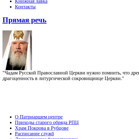
Книжная лавка
Контакты
Прямая речь
"Чадам Русской Православной Церкви нужно помнить, что древ
драгоценность в литургической сокровищнице Церкви."
О Патриаршем центре
Приходы старого обряда РПЦ
Храм Покрова в Рубцове
Расписание служб