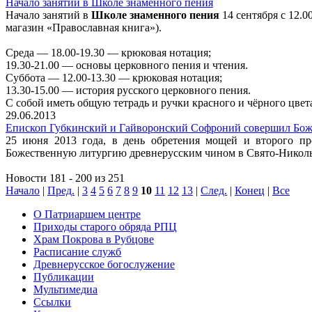
Начало занятий в Школе знаменного пения
Начало занятий в
Школе знаменного пения
14 сентября с 12.0
магазин «Православная книга»).
Среда — 18.00-19.30 — крюковая нотация;
19.30-21.00 — основы церковного пения и чтения.
Суббота — 12.00-13.30 — крюковая нотация;
13.30-15.00 — история русского церковного пения.
С собой иметь общую тетрадь и ручки красного и чёрного цвет
29.06.2013
Епископ Губкинский и Гайворонский Софроний совершил Бо
25 июня 2013 года, в день обретения мощей и второго п
Божественную литургию древнерусским чином в Свято-Никольс
Новости 181 - 200 из 251
Начало
|
Пред.
|
3
4
5
6
7
8
9
10
11
12
13
|
След.
|
Конец
|
Все
О Патриаршем центре
Приходы старого обряда РПЦ
Храм Покрова в Рубцове
Расписание служб
Древнерусское богослужение
Публикации
Мультимедиа
Ссылки