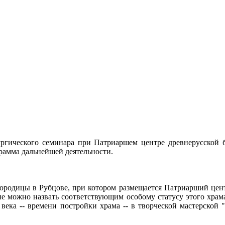
тургического семинара при Патриаршем центре древнерусской 
грамма дальнейшей деятельности.
огородицы в Рубцове, при котором размещается Патриарший цен
не можно назвать соответствующим особому статусу этого храм
 века -- времени постройки храма -- в творческой мастерско