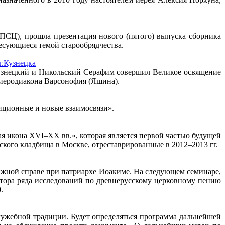
РПСЦ), прошла презентация нового (пятого) выпуска сборника
есующиеся темой старообрядчества.
г.Кузнецка
 Кузнецкий и Никольский Серафим совершил Великое освящение
 иеродиакона Варсонофия (Яшина).
диционные и новые взаимосвязи».
я икона XVI–XX вв.», которая является первой частью будущей
кого кладбища в Москве, отреставрированные в 2012–2013 гг.
нижной справе при патриархе Иоакиме. На следующем семинаре,
втора ряда исследований по древнерусскому церковному пению
.
лужебной традиции. Будет определяться программа дальнейшей