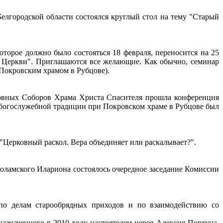
Белгородской области состоялся круглый стол на тему "Старый
торое должно было состояться 18 февраля, переносится на 25
ой Церкви". Приглашаются все желающие. Как обычно, семинар
с Покровским храмом в Рубцове).
ковных Соборов Храма Христа Спасителя прошла конференция
 богослужебной традиции при Покровском храме в Рубцове был
 "Церковный раскол. Вера объединяет или раскалывает?".
оламского Илариона состоялось очередное заседание Комиссии
по делам старообрядных приходов и по взаимодействию со
азначенного в 2010 году настоятелем иерея Алексия Порхуна,