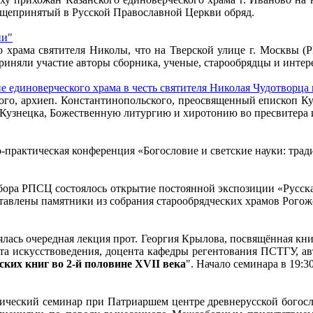
бщепринятый в Русской Православной Церкви обряд.
ии"
о храма святителя Николы, что на Тверской улице г. Москвы (
риняли участие авторы сборника, ученые, старообрядцы и интер
единоверческого храма в честь святителя Николая Чудотворца 
устого, архиеп. Константинопольского, преосвященный епископ
г.Кузнецка, Божественную литургию и хиротонию во пресвитера
чно-практическая конференция «Богословие и светские науки: тра
собора РПСЦ состоялось открытие постоянной экспозиции «Русска
тавлены памятники из собрания старообрядческих храмов Рогожс
оялась очередная лекция прот. Георгия Крылова, посвящённая к
ата искусствоведения, доцента кафедры регентования ПСТГУ, а
ских книг во 2-й половине XVII века
". Начало семинара в 19:30
гический семинар при Патриаршем центре древнерусской богос