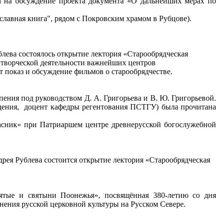
 на обсуждение проекта документа «О дальнейших мерах по
вославная книга", рядом с Покровским храмом в Рубцове).
блева состоялось открытие лектория «Старообрядческая
р творческой деятельности важнейших центров
т показ и обсуждение фильмов о старообрядчестве.
ения под руководством Д. А. Григорьева и В. Ю. Григорьевой.
едения, доцент кафедры регентования ПСТГУ) была прочитана
асник» при Патриаршем центре древнерусской богослужебной
дрея Рублева состоится открытие лектория «Старообрядческая
вятые и святыни Поонежья», посвящённая 380-летию со дня
нения русской церковной культуры на Русском Севере.