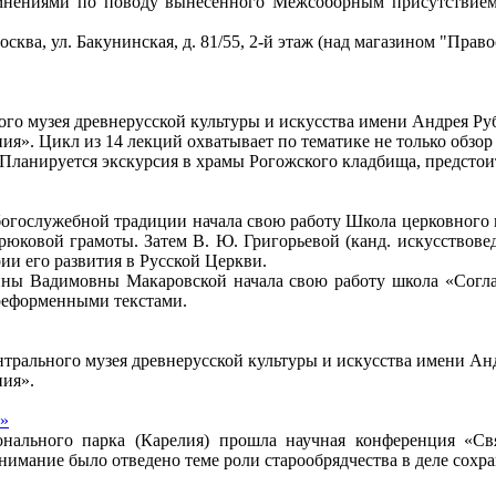
 мнениями по поводу вынесенного Межсоборным присутствием
осква, ул. Бакунинская, д. 81/55, 2-й этаж (над магазином "Пра
ого музея древнерусской культуры и искусства имени Андрея Ру
я». Цикл из 14 лекций охватывает по тематике не только обзо
 Планируется экскурсия в храмы Рогожского кладбища, предстои
богослужебной традиции начала свою работу Школа церковного п
рюковой грамоты. Затем В. Ю. Григорьевой (канд. искусствов
ии его развития в Русской Церкви.
ины Вадимовны Макаровской начала свою работу школа «Согл
ореформенными текстами.
ентрального музея древнерусской культуры и искусства имени Ан
ния».
я»
ионального парка (Карелия) прошла научная конференция «С
имание было отведено теме роли старообрядчества в деле сохра