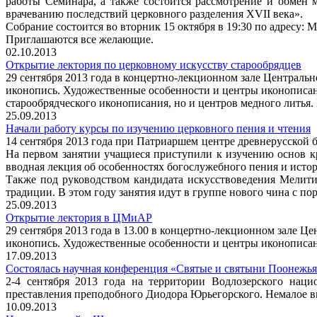
работы Семинара, а также состоится рассмотрение и обмен
врачеванию последствий церковного разделения XVII века».
Собрание состоится во вторник 15 октября в 19:30 по адресу: М
Приглашаются все желающие.
02.10.2013
Открытие лектория по церковному искусству старообрядцев
29 сентября 2013 года в концертно-лекционном зале Центральн
иконопись. Художественные особенности и центры иконописани
старообрядческого иконописания, но и центров медного литья.
25.09.2013
Начали работу курсы по изучению церковного пения и чтения
14 сентября 2013 года при Патриаршем центре древнерусской 
На первом занятии учащиеся приступили к изучению основ к
вводная лекция об особенностях богослужебного пения и истор
Также под руководством кандидата искусствоведения Мелит
традиции. В этом году занятия идут в группе нового чина с п
25.09.2013
Открытие лектория в ЦМиАР
29 сентября 2013 года в 13.00 в концертно-лекционном зале Ц
иконопись. Художественные особенности и центры иконописа
17.09.2013
Состоялась научная конференция «Святые и святыни Поонежь
2-4 сентября 2013 года на территории Водлозерского нац
преставления преподобного Диодора Юрьегорского. Немалое вн
10.09.2013