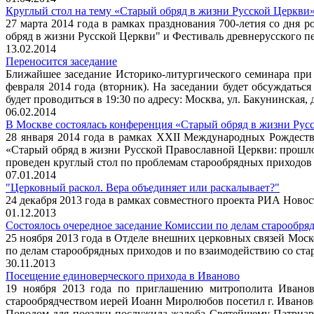
Круглый стол на тему «Старый обряд в жизни Русской Церкви
27 марта 2014 года в рамках празднования 700-летия со дня 
обряд в жизни Русской Церкви" и Фестиваль древнерусского п
13.02.2014
Переносится заседание
Ближайшее заседание Историко-литургического семинара при 
февраля 2014 года (вторник). На заседании будет обсуждать
будет проводиться в 19:30 по адресу: Москва, ул. Бакунинская,
06.02.2014
В Москве состоялась конференция «Старый обряд в жизни Рус
28 января 2014 года в рамках XXII Международных Рождест
«Старый обряд в жизни Русской Православной Церкви: прошло
проведен круглый стол по проблемам старообрядных приходов
07.01.2014
"Церковный раскол. Вера объединяет или раскалывает?"
24 декабря 2013 года в рамках совместного проекта РИА Новос
01.12.2013
Состоялось очередное заседание Комиссии по делам старообря
25 ноября 2013 года в Отделе внешних церковных связей Мос
по делам старообрядных приходов и по взаимодействию со ста
30.11.2013
Посещение единоверческого прихода в Иваново
19 ноября 2013 года по приглашению митрополита Иванов
старообрядчеством иерей Иоанн Миролюбов посетил г. Иванов
Поводом для поездки послужила жалоба Святейшему Патриарху