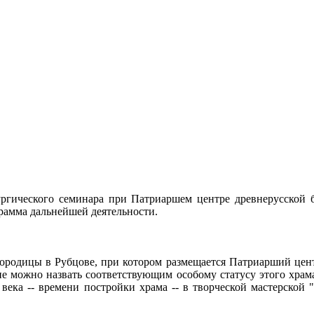
тургического семинара при Патриаршем центре древнерусской 
грамма дальнейшей деятельности.
огородицы в Рубцове, при котором размещается Патриарший цен
не можно назвать соответствующим особому статусу этого храм
 века -- времени постройки храма -- в творческой мастерско