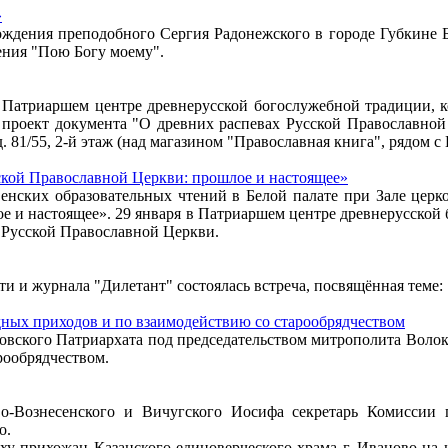
»
рождения преподобного Сергия Радонежского в городе Губкине 
ения "Пою Богу моему".
Патриаршем центре древнерусской богослужебной традиции, ко
ся проект документа "О древних распевах Русской Православн
 д. 81/55, 2-й этаж (над магазином "Православная книга", рядом 
ской Православной Церкви: прошлое и настоящее»
венских образовательных чтений в Белой палате при Зале цер
е и настоящее». 29 января в Патриаршем центре древнерусской
 Русской Православной Церкви.
ти и журнала "Дилетант" состоялась встреча, посвящённая теме:
дных приходов и по взаимодействию со старообрядчеством
ковского Патриархата под председательством митрополита Волок
рообрядчеством.
о-Вознесенского и Вичугского Иосифа секретарь Комиссии 
о.
 прихожан Казанского единоверческого храма г. Иваново на н