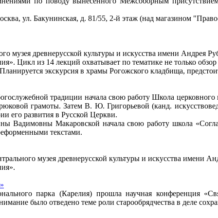
 мнениями по поводу вынесенного Межсоборным присутствием
осква, ул. Бакунинская, д. 81/55, 2-й этаж (над магазином "Пра
ого музея древнерусской культуры и искусства имени Андрея Ру
я». Цикл из 14 лекций охватывает по тематике не только обзо
 Планируется экскурсия в храмы Рогожского кладбища, предстои
богослужебной традиции начала свою работу Школа церковного п
рюковой грамоты. Затем В. Ю. Григорьевой (канд. искусствов
ии его развития в Русской Церкви.
ины Вадимовны Макаровской начала свою работу школа «Согл
ореформенными текстами.
ентрального музея древнерусской культуры и искусства имени Ан
ния».
я»
ионального парка (Карелия) прошла научная конференция «С
имание было отведено теме роли старообрядчества в деле сохра