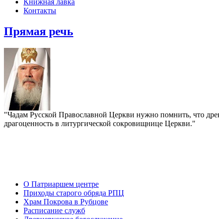
Книжная лавка
Контакты
Прямая речь
"Чадам Русской Православной Церкви нужно помнить, что древ
драгоценность в литургической сокровищнице Церкви."
О Патриаршем центре
Приходы старого обряда РПЦ
Храм Покрова в Рубцове
Расписание служб