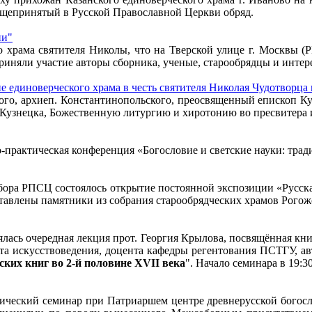
бщепринятый в Русской Православной Церкви обряд.
ии"
о храма святителя Николы, что на Тверской улице г. Москвы (
риняли участие авторы сборника, ученые, старообрядцы и интер
единоверческого храма в честь святителя Николая Чудотворца 
устого, архиеп. Константинопольского, преосвященный епископ
г.Кузнецка, Божественную литургию и хиротонию во пресвитера
чно-практическая конференция «Богословие и светские науки: тра
собора РПСЦ состоялось открытие постоянной экспозиции «Русска
тавлены памятники из собрания старообрядческих храмов Рогожс
оялась очередная лекция прот. Георгия Крылова, посвящённая к
ата искусствоведения, доцента кафедры регентования ПСТГУ, а
ских книг во 2-й половине XVII века
". Начало семинара в 19:30
гический семинар при Патриаршем центре древнерусской богос