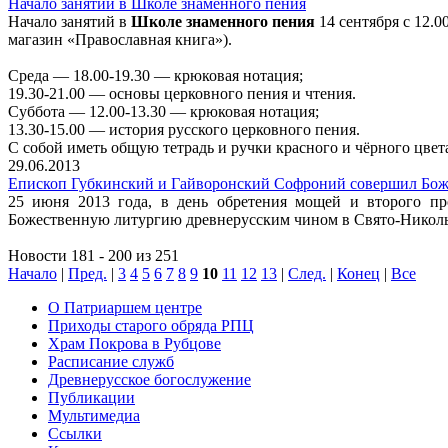
Начало занятий в Школе знаменного пения
Начало занятий в
Школе знаменного пения
14 сентября с 12.0
магазин «Православная книга»).
Среда — 18.00-19.30 — крюковая нотация;
19.30-21.00 — основы церковного пения и чтения.
Суббота — 12.00-13.30 — крюковая нотация;
13.30-15.00 — история русского церковного пения.
С собой иметь общую тетрадь и ручки красного и чёрного цвет
29.06.2013
Епископ Губкинский и Гайворонский Софроний совершил Бо
25 июня 2013 года, в день обретения мощей и второго п
Божественную литургию древнерусским чином в Свято-Никольс
Новости 181 - 200 из 251
Начало
|
Пред.
|
3
4
5
6
7
8
9
10
11
12
13
|
След.
|
Конец
|
Все
О Патриаршем центре
Приходы старого обряда РПЦ
Храм Покрова в Рубцове
Расписание служб
Древнерусское богослужение
Публикации
Мультимедиа
Ссылки