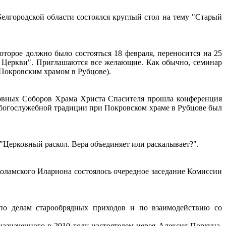
Белгородской области состоялся круглый стол на тему "Старый
торое должно было состояться 18 февраля, переносится на 25
ой Церкви". Приглашаются все желающие. Как обычно, семинар
с Покровским храмом в Рубцове).
ковных Соборов Храма Христа Спасителя прошла конференция
 богослужебной традиции при Покровском храме в Рубцове был
 "Церковный раскол. Вера объединяет или раскалывает?".
оламского Илариона состоялось очередное заседание Комиссии
по делам старообрядных приходов и по взаимодействию со
азначенного в 2010 году настоятелем иерея Алексия Порхуна,