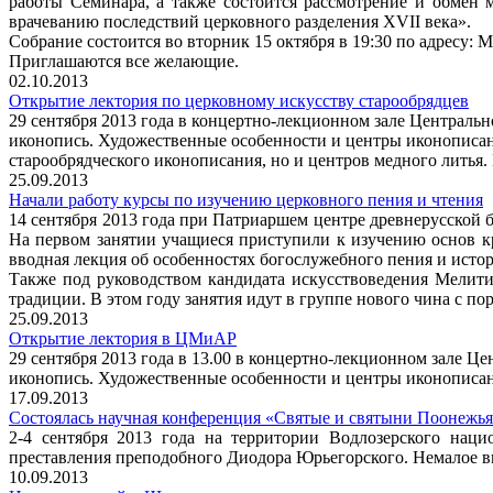
работы Семинара, а также состоится рассмотрение и обмен
врачеванию последствий церковного разделения XVII века».
Собрание состоится во вторник 15 октября в 19:30 по адресу: М
Приглашаются все желающие.
02.10.2013
Открытие лектория по церковному искусству старообрядцев
29 сентября 2013 года в концертно-лекционном зале Центральн
иконопись. Художественные особенности и центры иконописани
старообрядческого иконописания, но и центров медного литья.
25.09.2013
Начали работу курсы по изучению церковного пения и чтения
14 сентября 2013 года при Патриаршем центре древнерусской 
На первом занятии учащиеся приступили к изучению основ к
вводная лекция об особенностях богослужебного пения и истор
Также под руководством кандидата искусствоведения Мелит
традиции. В этом году занятия идут в группе нового чина с п
25.09.2013
Открытие лектория в ЦМиАР
29 сентября 2013 года в 13.00 в концертно-лекционном зале Ц
иконопись. Художественные особенности и центры иконописа
17.09.2013
Состоялась научная конференция «Святые и святыни Поонежь
2-4 сентября 2013 года на территории Водлозерского нац
преставления преподобного Диодора Юрьегорского. Немалое вн
10.09.2013