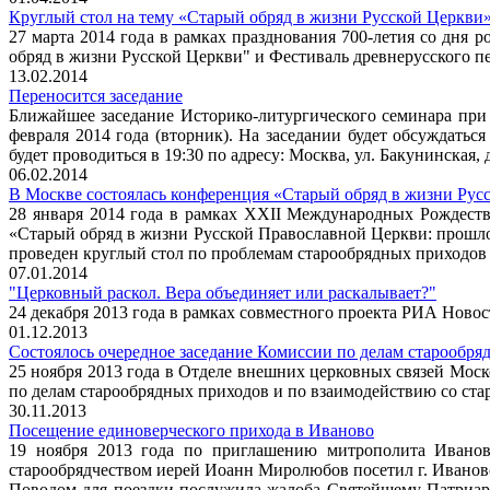
Круглый стол на тему «Старый обряд в жизни Русской Церкви
27 марта 2014 года в рамках празднования 700-летия со дня 
обряд в жизни Русской Церкви" и Фестиваль древнерусского п
13.02.2014
Переносится заседание
Ближайшее заседание Историко-литургического семинара при 
февраля 2014 года (вторник). На заседании будет обсуждать
будет проводиться в 19:30 по адресу: Москва, ул. Бакунинская,
06.02.2014
В Москве состоялась конференция «Старый обряд в жизни Рус
28 января 2014 года в рамках XXII Международных Рождест
«Старый обряд в жизни Русской Православной Церкви: прошло
проведен круглый стол по проблемам старообрядных приходов
07.01.2014
"Церковный раскол. Вера объединяет или раскалывает?"
24 декабря 2013 года в рамках совместного проекта РИА Новос
01.12.2013
Состоялось очередное заседание Комиссии по делам старообря
25 ноября 2013 года в Отделе внешних церковных связей Мос
по делам старообрядных приходов и по взаимодействию со ста
30.11.2013
Посещение единоверческого прихода в Иваново
19 ноября 2013 года по приглашению митрополита Иванов
старообрядчеством иерей Иоанн Миролюбов посетил г. Иванов
Поводом для поездки послужила жалоба Святейшему Патриарху