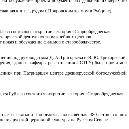
 на обсуждение проекта документа «О дальнейших мерах по
вославная книга", рядом с Покровским храмом в Рубцове).
блева состоялось открытие лектория «Старообрядческая
р творческой деятельности важнейших центров
т показ и обсуждение фильмов о старообрядчестве.
ения под руководством Д. А. Григорьева и В. Ю. Григорьевой.
едения, доцент кафедры регентования ПСТГУ) была прочитана
асник» при Патриаршем центре древнерусской богослужебной
дрея Рублева состоится открытие лектория «Старообрядческая
вятые и святыни Поонежья», посвящённая 380-летию со дня
нения русской церковной культуры на Русском Севере.