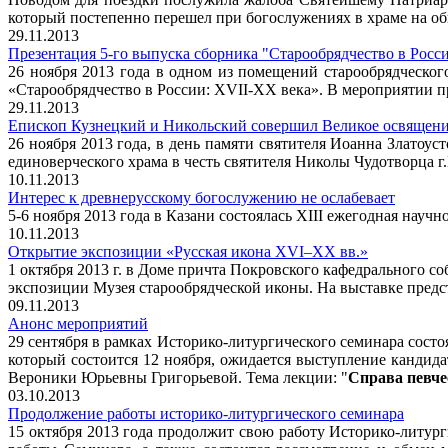
который постепенно перешел при богослужениях в храме на о
29.11.2013
Презентация 5-го выпуска сборника "Старообрядчество в Росс
26 ноября 2013 года в одном из помещений старообрядческог
«Старообрядчество в России: XVII-XX века». В мероприятии п
29.11.2013
Епископ Кузнецкий и Никольский совершил Великое освящение 
26 ноября 2013 года, в день памяти святителя Иоанна Злато
единоверческого храма в честь святителя Николы Чудотворца 
10.11.2013
Интерес к древнерусскому богослужению не ослабевает
5-6 ноября 2013 года в Казани состоялась XIII ежегодная нау
10.11.2013
Открытие экспозиции «Русская икона XVI–XX вв.»
1 октября 2013 г. в Доме причта Покровского кафедрального 
экспозиции Музея старообрядческой иконы. На выставке предс
09.11.2013
Анонс мероприятий
29 сентября в рамках Историко-литургического семинара сост
который состоится 12 ноября, ожидается выступление кандид
Вероники Юрьевны Григорьевой. Тема лекции: "
Справа певче
03.10.2013
Продолжение работы историко-литургического семинара
15 октября 2013 года продолжит свою работу Историко-литур