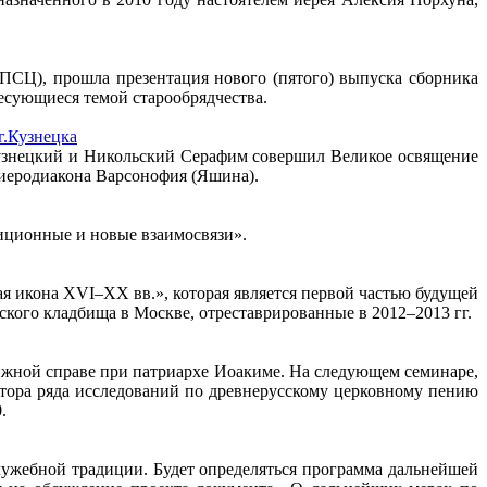
РПСЦ), прошла презентация нового (пятого) выпуска сборника
есующиеся темой старообрядчества.
г.Кузнецка
 Кузнецкий и Никольский Серафим совершил Великое освящение
 иеродиакона Варсонофия (Яшина).
диционные и новые взаимосвязи».
я икона XVI–XX вв.», которая является первой частью будущей
кого кладбища в Москве, отреставрированные в 2012–2013 гг.
нижной справе при патриархе Иоакиме. На следующем семинаре,
втора ряда исследований по древнерусскому церковному пению
.
лужебной традиции. Будет определяться программа дальнейшей