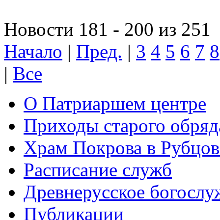
Новости 181 - 200 из 251
Начало
|
Пред.
|
3
4
5
6
7
8
|
Все
О Патриаршем центре
Приходы старого обря
Храм Покрова в Рубцов
Расписание служб
Древнерусское богослу
Публикации