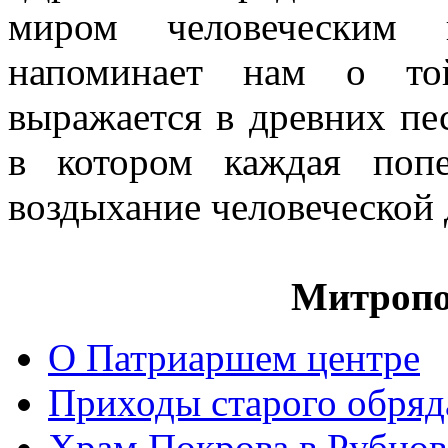
миром человеческим
напоминает нам о той
выражается в древних пе
в котором каждая попе
воздыхание человеческой
Митропо
О Патриаршем центре
Приходы старого обря
Храм Покрова в Рубцов