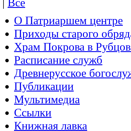
|
Все
О Патриаршем центре
Приходы старого обря
Храм Покрова в Рубцов
Расписание служб
Древнерусское богослу
Публикации
Мультимедиа
Ссылки
Книжная лавка