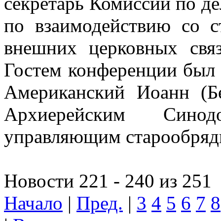
секретарь Комиссии по д
по взаимодействию со с
внешних церковных связ
Гостем конференции был
Американский Иоанн (Бе
Архиерейским Синод
управляющим старообряд
Новости 221 - 240 из 251
Начало
|
Пред.
|
3
4
5
6
7
8